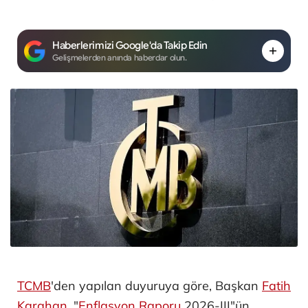
Haberlerimizi Google'da Takip Edin
Gelişmelerden anında haberdar olun.
TCMB
'den yapılan duyuruya göre, Başkan
Fatih
Karahan
, "
Enflasyon Raporu
2026-III"ün