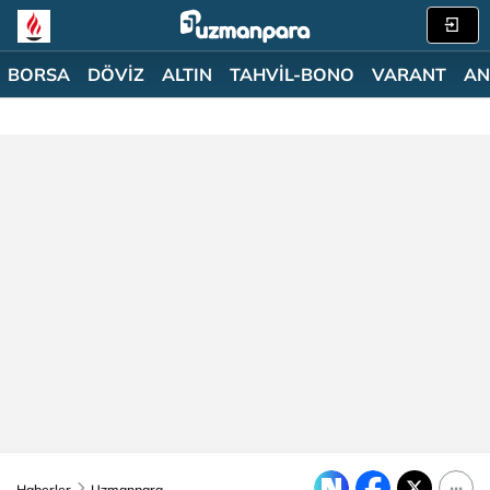
BORSA
DÖVİZ
ALTIN
TAHVİL-BONO
VARANT
AN
Haberler
Uzmanpara