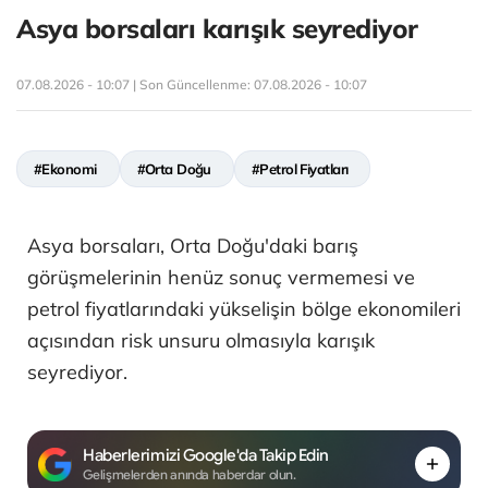
Asya borsaları karışık seyrediyor
07.08.2026 - 10:07 | Son Güncellenme:
07.08.2026 - 10:07
#Ekonomi
#Orta Doğu
#Petrol Fiyatları
Asya borsaları, Orta Doğu'daki barış
görüşmelerinin henüz sonuç vermemesi ve
petrol fiyatlarındaki yükselişin bölge ekonomileri
açısından risk unsuru olmasıyla karışık
seyrediyor.
Haberlerimizi Google'da Takip Edin
Gelişmelerden anında haberdar olun.