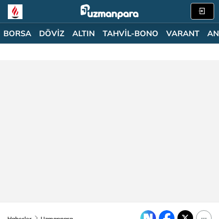
BORSA
DÖVİZ
ALTIN
TAHVİL-BONO
VARANT
AN
Haberler
Uzmanpara