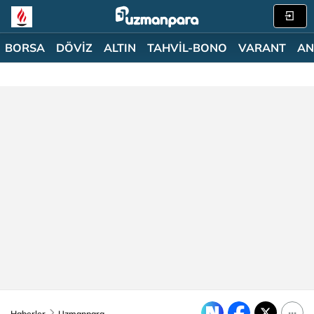
BORSA
DÖVİZ
ALTIN
TAHVİL-BONO
VARANT
AN
Haberler
Uzmanpara