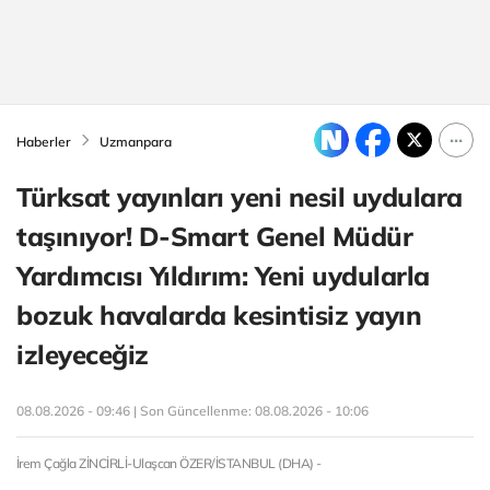
Haberler
Uzmanpara
Türksat yayınları yeni nesil uydulara
taşınıyor! D-Smart Genel Müdür
Yardımcısı Yıldırım: Yeni uydularla
bozuk havalarda kesintisiz yayın
izleyeceğiz
08.08.2026 - 09:46 | Son Güncellenme:
08.08.2026 - 10:06
İrem Çağla ZİNCİRLİ-Ulaşcan ÖZER/İSTANBUL (DHA) -