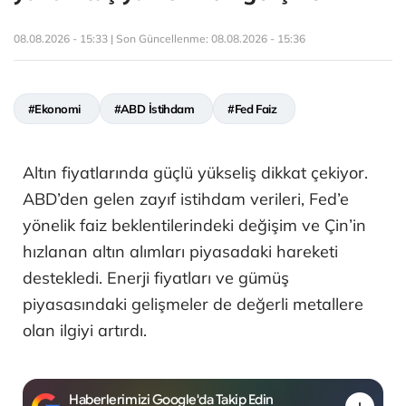
08.08.2026 - 15:33 | Son Güncellenme:
08.08.2026 - 15:36
#Ekonomi
#ABD İstihdam
#Fed Faiz
Altın fiyatlarında güçlü yükseliş dikkat çekiyor.
ABD’den gelen zayıf istihdam verileri, Fed’e
yönelik faiz beklentilerindeki değişim ve Çin’in
hızlanan altın alımları piyasadaki hareketi
destekledi. Enerji fiyatları ve gümüş
piyasasındaki gelişmeler de değerli metallere
olan ilgiyi artırdı.
Haberlerimizi Google'da Takip Edin