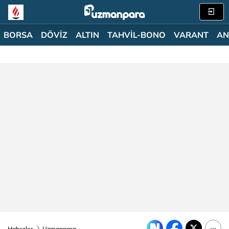
BORSA
DÖVİZ
ALTIN
TAHVİL-BONO
VARANT
AN
Haberler
Uzmanpara