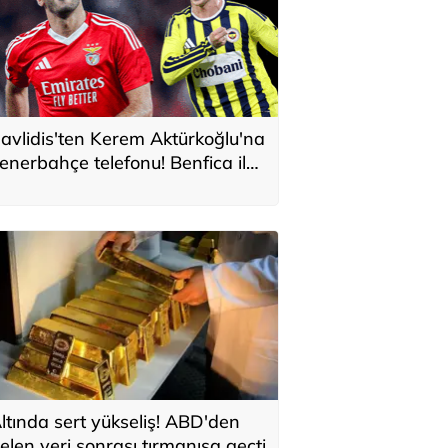
avlidis'ten Kerem Aktürkoğlu'na
enerbahçe telefonu! Benfica ile
onservis pazarlığı
ltında sert yükseliş! ABD'den
elen veri sonrası tırmanışa geçti