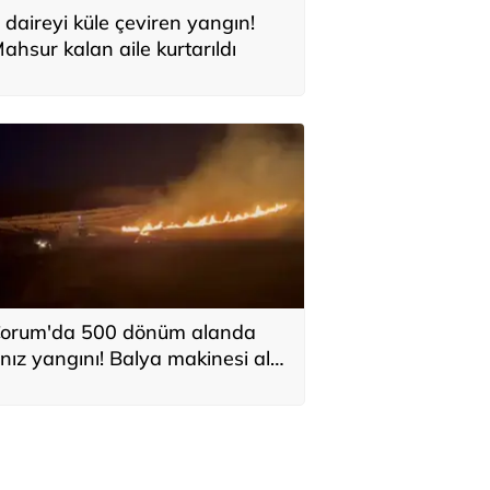
 daireyi küle çeviren yangın!
ahsur kalan aile kurtarıldı
orum'da 500 dönüm alanda
nız yangını! Balya makinesi alev
ldı, traktör küle döndü