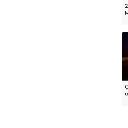
2
M
Ç
a
a