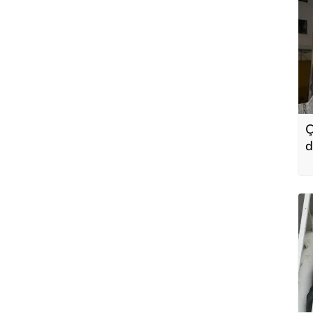
Ç
d
e