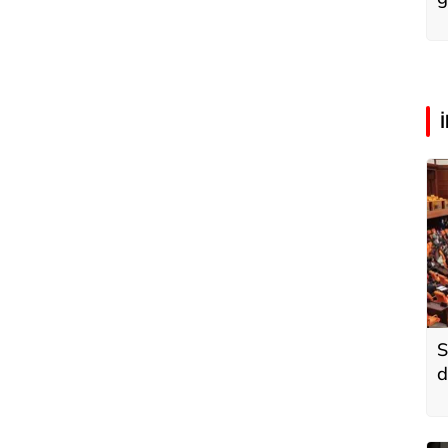
S
d
k