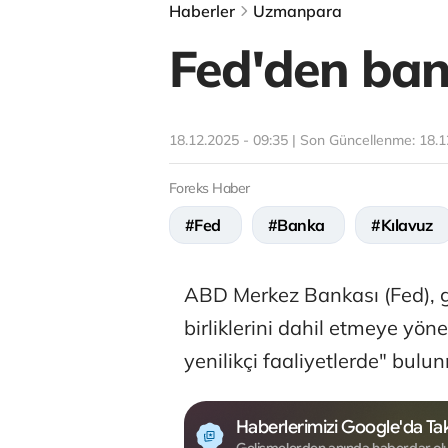
Haberler
Uzmanpara
Fed'den bank
18.12.2025 - 09:35 | Son Güncellenme:
18.1
Foreks Haber
#Fed
#Banka
#Kılavuz
ABD Merkez Bankası (Fed), 
birliklerini dahil etmeye yöne
yenilikçi faaliyetlerde" bulu
Haberlerimizi Google'da Tak
Gelişmelerden anında haberdar ol