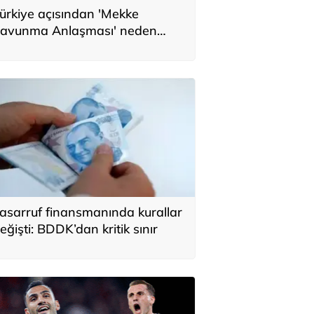
ürkiye açısından 'Mekke
avunma Anlaşması' neden
nemli? Üç ülkenin birbirini
amamlayan tarafı
asarruf finansmanında kurallar
eğişti: BDDK’dan kritik sınır