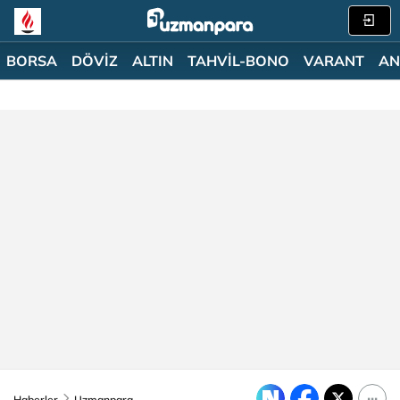
BORSA
DÖVİZ
ALTIN
TAHVİL-BONO
VARANT
AN
Haberler
Uzmanpara