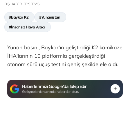
DIŞ HABERLER SERVİSİ
#Baykar K2
#Yunanistan
#İnsansız Hava Aracı
Yunan basını, Baykar'ın geliştirdiği K2 kamikaze
İHA'larının 10 platformla gerçekleştirdiği
otonom sürü uçuş testini geniş şekilde ele aldı.
Haberlerimizi Google'da Takip Edin
Gelişmelerden anında haberdar olun.