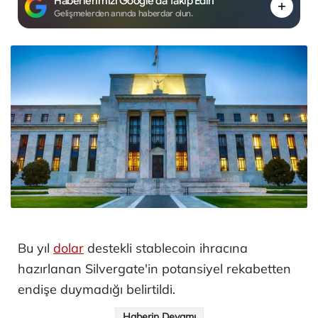
Haberlerimizi Google'da Takip Edin
Gelişmelerden anında haberdar olun.
Bu yıl
dolar
destekli stablecoin ihracına
hazırlanan Silvergate'in potansiyel rekabetten
endişe duymadığı belirtildi.
Haberin Devamı