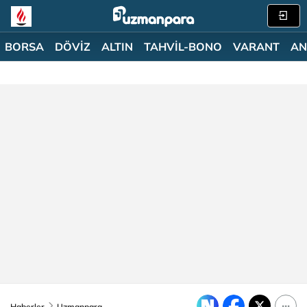
BORSA
DÖVİZ
ALTIN
TAHVİL-BONO
VARANT
AN
Haberler
Uzmanpara