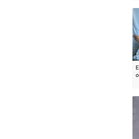
E
o
a
h