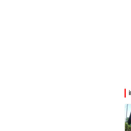
Abdullah Karakuş
O dağlarda ne düşünmüştüm?
Mehmet Tez
O meşhur yeşilden eser yok şimdi...