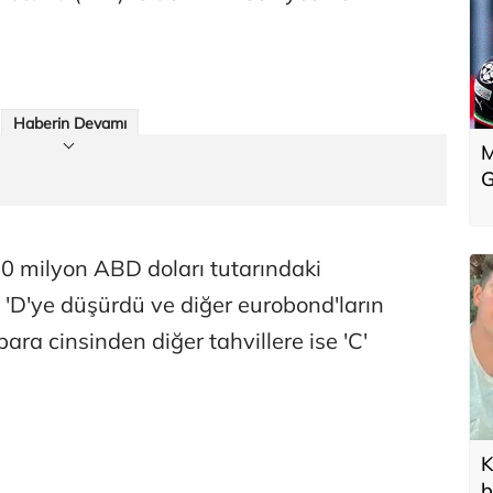
Haberin Devamı
M
G
50 milyon ABD doları tutarındaki
'D'ye düşürdü ve diğer eurobond'ların
 para cinsinden diğer tahvillere ise 'C'
K
b