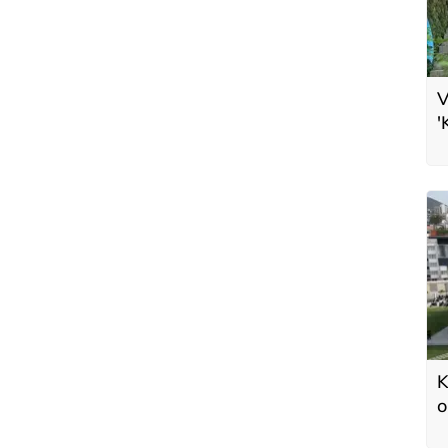
V
'
v
K
o
ş