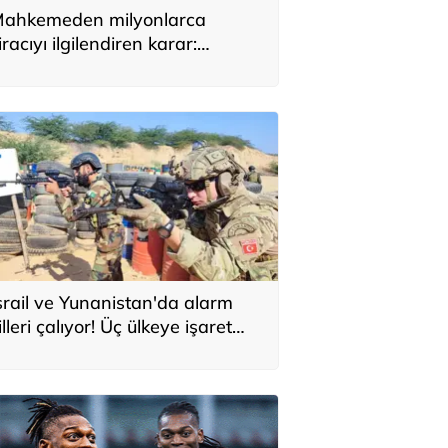
ahkemeden milyonlarca
iracıyı ilgilendiren karar:
YAP’taki tek hareket her şeyi
eğiştirdi
srail ve Yunanistan'da alarm
illeri çalıyor! Üç ülkeye işaret
ttiler: 'Türkiye'den yeni
avunma ekseni, ölümcül ittifak'