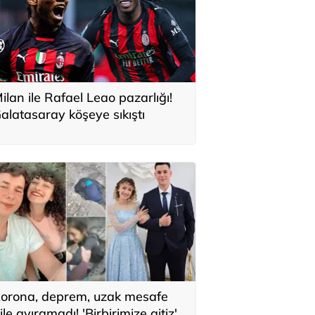
ilan ile Rafael Leao pazarlığı!
alatasaray köşeye sıkıştı
orona, deprem, uzak mesafe
ile ayıramadı! 'Birbirimize aitiz'