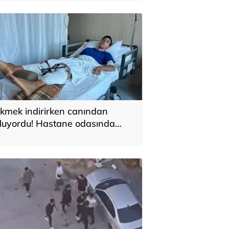
kmek indirirken canından
luyordu! Hastane odasında
nlattı: 'Üstümden geçti, frene
iç basmadı'