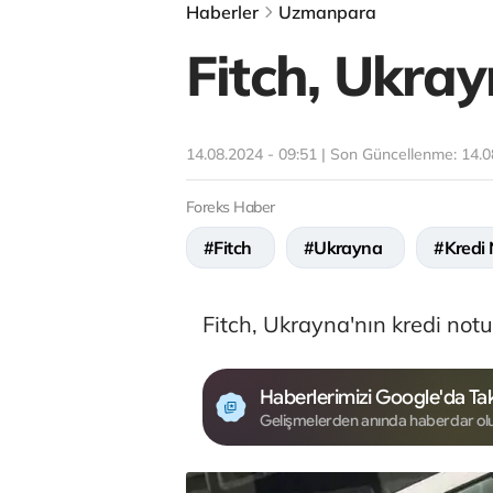
Haberler
Uzmanpara
Fitch, Ukray
14.08.2024 - 09:51 | Son Güncellenme:
14.0
Foreks Haber
#Fitch
#Ukrayna
#Kredi
Fitch, Ukrayna'nın kredi notu
Haberlerimizi Google'da Tak
Gelişmelerden anında haberdar ol