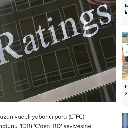
M
k
U
d
İ
z
e
s
 uzun vadeli yabancı para (LTFC)
notunu (IDR) 'C'den 'RD' seviyesine