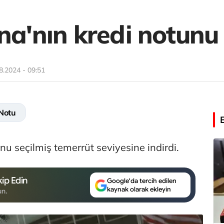
na'nın kredi notunu 
8.2024 - 09:51
 Notu
nu seçilmiş temerrüt seviyesine indirdi.
ip Edin
Google'da tercih edilen
kaynak olarak ekleyin
un.