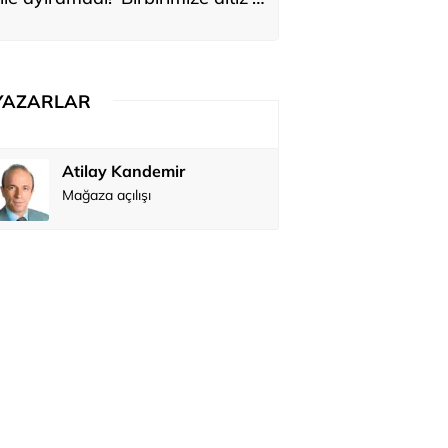
ediler: 'En büyük hayalimiz bu'
YAZARLAR
Atilay Kandemir
Özay Şendi
Mağaza açılışı
Abbas Güç
Zafer Şahi