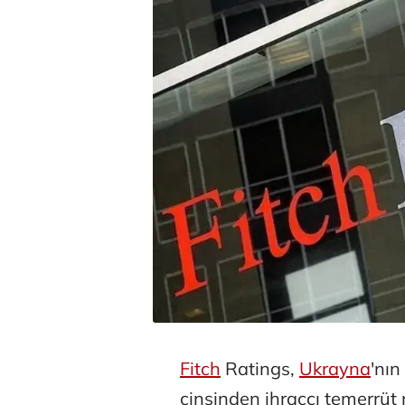
Fitch
Ratings,
Ukrayna
'nın
cinsinden ihraççı temerrüt 