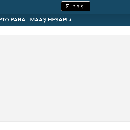
GİRİŞ
PTO PARA
MAAŞ HESAPLAMA
SÖZLÜK