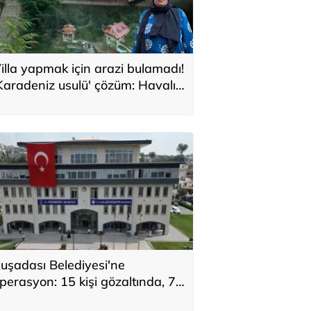
illa yapmak için arazi bulamadı!
Karadeniz usulü' çözüm: Havalı
e güzel bir evimiz oldu
uşadası Belediyesi'ne
perasyon: 15 kişi gözaltında, 7
üpheli aranıyor