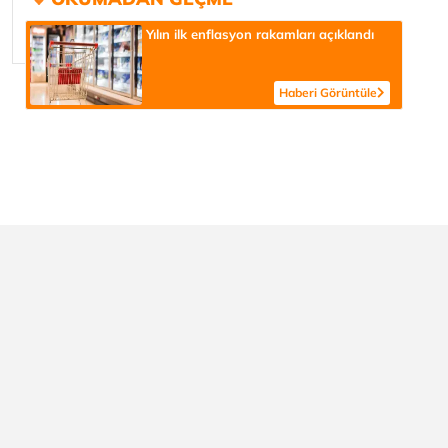
Yılın ilk enflasyon rakamları açıklandı
Haberi Görüntüle