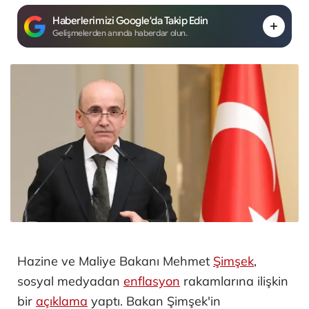
Haberlerimizi Google'da Takip Edin
Gelişmelerden anında haberdar olun.
Hazine ve Maliye Bakanı Mehmet
Şimşek
,
sosyal medyadan
enflasyon
rakamlarına ilişkin
bir
açıklama
yaptı. Bakan Şimşek'in