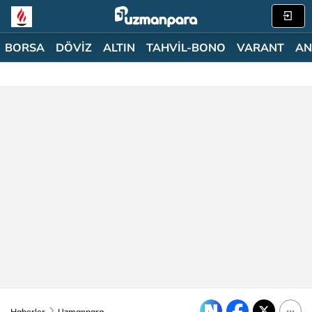
BORSA
DÖVİZ
ALTIN
TAHVİL-BONO
VARANT
AN
Haberler
Uzmanpara