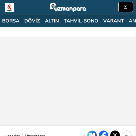
BORSA
DÖVİZ
ALTIN
TAHVİL-BONO
VARANT
AN
Haberler
Uzmanpara