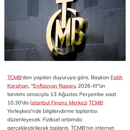
TCMB
'den yapılan duyuruya göre, Başkan
Fatih
Karahan
, "
Enflasyon Raporu
2026-III"ün
tanıtımı amacıyla 13 Ağustos Perşembe saat
10.30'da
İstanbul Finans Merkezi
TCMB
Yerleşkesi'nde bilgilendirme toplantısı
düzenleyecek. Fiziksel ortamda
gerçekleştirilecek toplantı, TCMB'nin internet