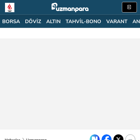
BORSA
DÖVİZ
ALTIN
TAHVİL-BONO
VARANT
AN
Haberler
Uzmanpara