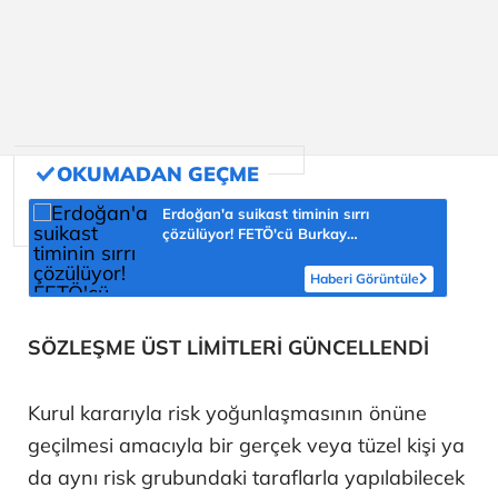
Erdoğan'a suikast timinin sırrı
çözülüyor! FETÖ'cü Burkay
Karatepe'nin itirafı ekipleri harekete
geçirdi
Haberi Görüntüle
SÖZLEŞME ÜST LİMİTLERİ GÜNCELLENDİ
Kurul kararıyla risk yoğunlaşmasının önüne
geçilmesi amacıyla bir gerçek veya tüzel kişi ya
da aynı risk grubundaki taraflarla yapılabilecek