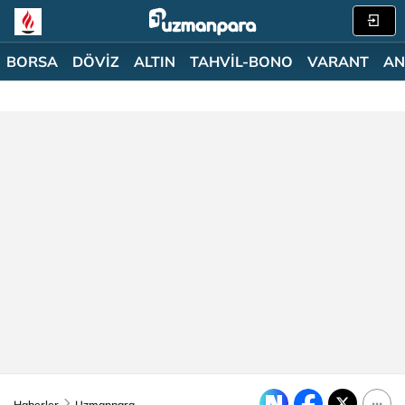
BORSA
DÖVİZ
ALTIN
TAHVİL-BONO
VARANT
AN
Haberler
Uzmanpara