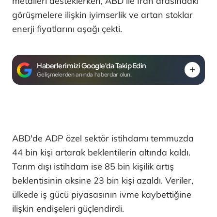
metalleri desteklerken, ABD ile İran arasındaki
görüşmelere ilişkin iyimserlik ve artan stoklar
enerji fiyatlarını aşağı çekti.
Haberlerimizi Google'da Takip Edin
Gelişmelerden anında haberdar olun.
ABD'de ADP özel sektör istihdamı temmuzda
44 bin kişi artarak beklentilerin altında kaldı.
Tarım dışı istihdam ise 85 bin kişilik artış
beklentisinin aksine 23 bin kişi azaldı. Veriler,
ülkede iş gücü piyasasının ivme kaybettiğine
ilişkin endişeleri güçlendirdi.