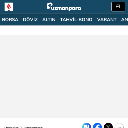
BORSA
DÖVİZ
ALTIN
TAHVİL-BONO
VARANT
AN
Haberler
Uzmanpara