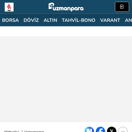
BORSA
DÖVİZ
ALTIN
TAHVİL-BONO
VARANT
AN
Haberler
Uzmanpara