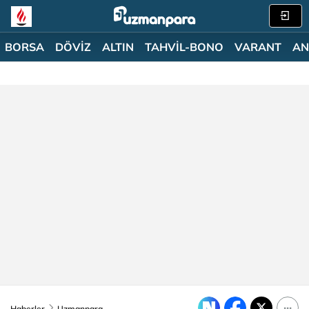
BORSA
DÖVİZ
ALTIN
TAHVİL-BONO
VARANT
AN
Haberler
Uzmanpara