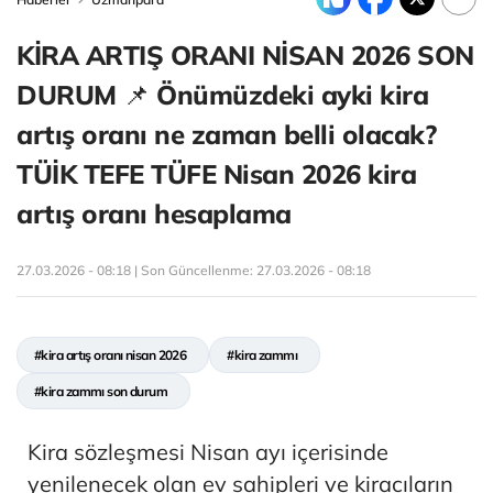
KİRA ARTIŞ ORANI NİSAN 2026 SON
DURUM 📌 Önümüzdeki ayki kira
artış oranı ne zaman belli olacak?
TÜİK TEFE TÜFE Nisan 2026 kira
artış oranı hesaplama
27.03.2026 - 08:18 | Son Güncellenme:
27.03.2026 - 08:18
#kira artış oranı nisan 2026
#kira zammı
#kira zammı son durum
Kira sözleşmesi Nisan ayı içerisinde
yenilenecek olan ev sahipleri ve kiracıların