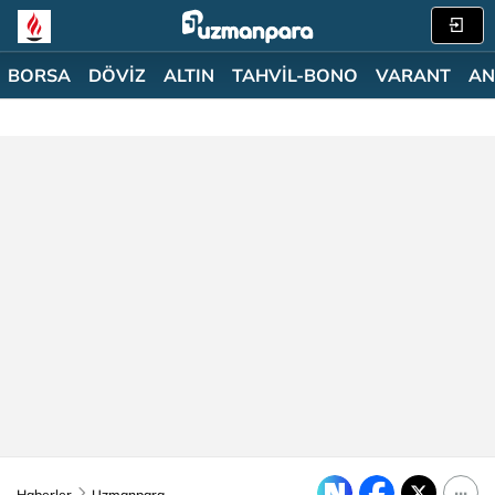
BORSA
DÖVİZ
ALTIN
TAHVİL-BONO
VARANT
AN
Haberler
Uzmanpara