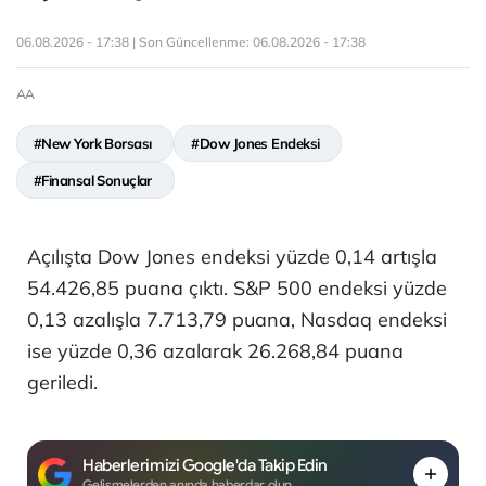
06.08.2026 - 17:38 | Son Güncellenme:
06.08.2026 - 17:38
AA
#New York Borsası
#Dow Jones Endeksi
#Finansal Sonuçlar
Açılışta Dow Jones endeksi yüzde 0,14 artışla
54.426,85 puana çıktı. S&P 500 endeksi yüzde
0,13 azalışla 7.713,79 puana, Nasdaq endeksi
ise yüzde 0,36 azalarak 26.268,84 puana
geriledi.
Haberlerimizi Google'da Takip Edin
Gelişmelerden anında haberdar olun.