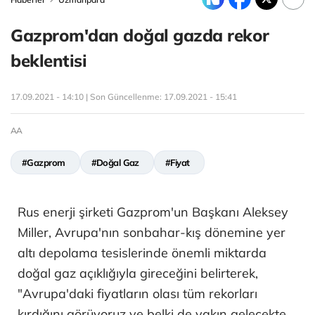
Gazprom'dan doğal gazda rekor
beklentisi
17.09.2021 - 14:10 | Son Güncellenme:
17.09.2021 - 15:41
AA
#Gazprom
#Doğal Gaz
#Fiyat
Rus enerji şirketi Gazprom'un Başkanı Aleksey
Miller, Avrupa'nın sonbahar-kış dönemine yer
altı depolama tesislerinde önemli miktarda
doğal gaz açıklığıyla gireceğini belirterek,
"Avrupa'daki fiyatların olası tüm rekorları
kırdığını görüyoruz ve belki de yakın gelecekte