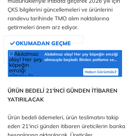
müdürlükleriyle irtibata geçerek 2026 yılı için
ÇKS bilgilerini güncellemeleri ve ürünlerini
randevu tarihinde TMO alım noktalarına
getirmeleri önem arz ediyor.
Akılalmaz olay! Her şey köpeğin emziği
almasıyla başladı: Birden patlama sesi
sonra çığlığını duyduk
Haberi Görüntüle
ÜRÜN BEDELİ 21'İNCİ GÜNDEN İTİBAREN
YATIRILACAK
Ürün bedeli ödemeleri, ürün teslimatını takip
eden 21'inci günden itibaren üreticilerin banka
hesaplarına aktarılacak. Üreticiler