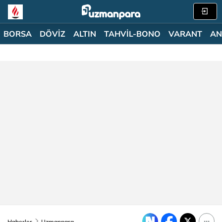
BORSA
DÖVİZ
ALTIN
TAHVİL-BONO
VARANT
AN
Haberler
Uzmanpara