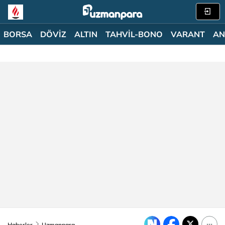
BORSA
DÖVİZ
ALTIN
TAHVİL-BONO
VARANT
AN
Haberler
Uzmanpara