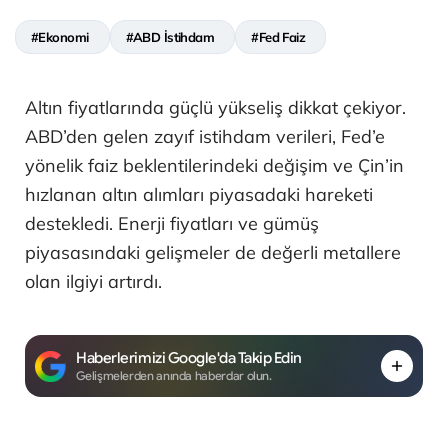
#Ekonomi
#ABD İstihdam
#Fed Faiz
Altın fiyatlarında güçlü yükseliş dikkat çekiyor.
ABD’den gelen zayıf istihdam verileri, Fed’e
yönelik faiz beklentilerindeki değişim ve Çin’in
hızlanan altın alımları piyasadaki hareketi
destekledi. Enerji fiyatları ve gümüş
piyasasındaki gelişmeler de değerli metallere
olan ilgiyi artırdı.
Haberlerimizi Google'da Takip Edin
Gelişmelerden anında haberdar olun.