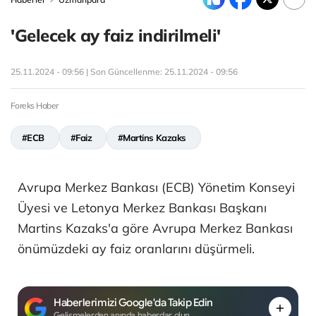
'Gelecek ay faiz indirilmeli'
25.11.2024 - 09:56 | Son Güncellenme:
25.11.2024 - 09:56
Foreks Haber
#ECB
#Faiz
#Martins Kazaks
Avrupa Merkez Bankası (ECB) Yönetim Konseyi
Üyesi ve Letonya Merkez Bankası Başkanı
Martins Kazaks'a göre Avrupa Merkez Bankası
önümüzdeki ay faiz oranlarını düşürmeli.
Haberlerimizi Google'da Takip Edin
Gelişmelerden anında haberdar olun.