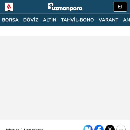
BORSA
DÖVİZ
ALTIN
TAHVİL-BONO
VARANT
AN
Haberler
Uzmanpara