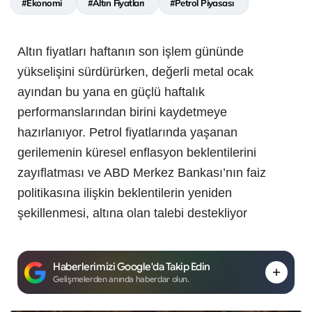
#Ekonomi
#Altın Fiyatları
#Petrol Piyasası
Altın fiyatları haftanın son işlem gününde
yükselişini sürdürürken, değerli metal ocak
ayından bu yana en güçlü haftalık
performanslarından birini kaydetmeye
hazırlanıyor. Petrol fiyatlarında yaşanan
gerilemenin küresel enflasyon beklentilerini
zayıflatması ve ABD Merkez Bankası’nın faiz
politikasına ilişkin beklentilerin yeniden
şekillenmesi, altına olan talebi destekliyor
Haberlerimizi Google'da Takip Edin
Gelişmelerden anında haberdar olun.