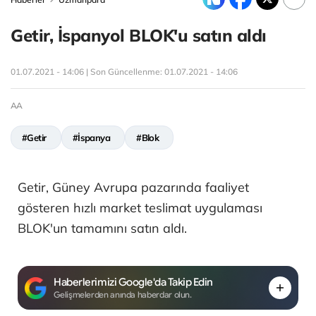
Getir, İspanyol BLOK'u satın aldı
01.07.2021 - 14:06 | Son Güncellenme:
01.07.2021 - 14:06
AA
#Getir
#İspanya
#Blok
Getir, Güney Avrupa pazarında faaliyet
gösteren hızlı market teslimat uygulaması
BLOK'un tamamını satın aldı.
Haberlerimizi Google'da Takip Edin
Gelişmelerden anında haberdar olun.