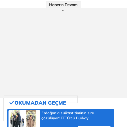
Haberin Devamı
Erdoğan'a suikast timinin sırrı
çözülüyor! FETÖ'cü Burkay
Karatepe'nin itirafı ekipleri harekete