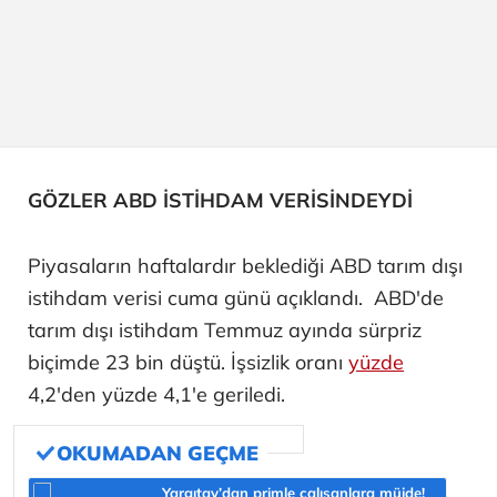
GÖZLER ABD İSTİHDAM VERİSİNDEYDİ
Piyasaların haftalardır beklediği ABD tarım dışı
istihdam verisi cuma günü açıklandı. ABD'de
tarım dışı istihdam Temmuz ayında sürpriz
biçimde 23 bin düştü. İşsizlik oranı
yüzde
4,2'den yüzde 4,1'e geriledi.
Yargıtay’dan primle çalışanlara müjde!