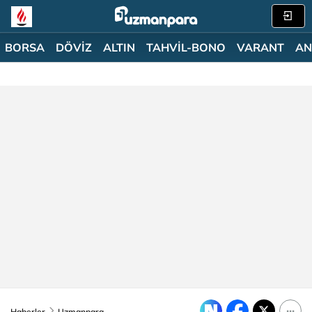
BORSA
DÖVİZ
ALTIN
TAHVİL-BONO
VARANT
AN
Haberler
Uzmanpara