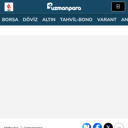
BORSA
DÖVİZ
ALTIN
TAHVİL-BONO
VARANT
AN
Haberler
Uzmanpara