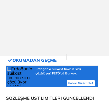
Erdoğan'a suikast timinin sırrı
çözülüyor! FETÖ'cü Burkay
Karatepe'nin itirafı ekipleri harekete
geçirdi
Haberi Görüntüle
SÖZLEŞME ÜST LİMİTLERİ GÜNCELLENDİ