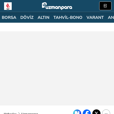
BORSA
DÖVİZ
ALTIN
TAHVİL-BONO
VARANT
AN
Haberler
Uzmanpara