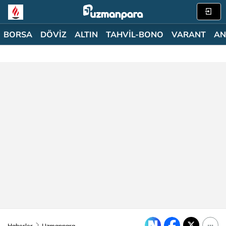
BORSA
DÖVİZ
ALTIN
TAHVİL-BONO
VARANT
AN
Haberler
Uzmanpara