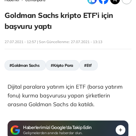
Goldman Sachs kripto ETF'i için
başvuru yaptı
27.07.2021 - 12:57 | Son Güncellenme:
27.07.2021 - 13:13
#Goldman Sachs
#Kripto Para
#Etf
Dijital paralara yatırım için ETF (borsa yatırım
fonu) kurma başvurusu yapan şirketlerin
arasına Goldman Sachs da katıldı.
Haberlerimizi Google'da Takip Edin
Gelişmelerden anında haberdar olun.