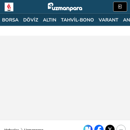
BORSA
DÖVİZ
ALTIN
TAHVİL-BONO
VARANT
AN
Haberler
Uzmanpara