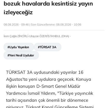
bozuk havalarda kesintisiz yayın
izleyeceğiz
08.08.2026 - 09:46 | Son Güncellenme:
08.08.2026 - 10:06
İrem Çağla ZİNCİRLİ-Ulaşcan ÖZER/İSTANBUL (DHA) -
#Uydu Yayınları
#TÜRSAT 3A
#Yeni Nesil Uydular
TÜRKSAT 3A uydusundaki yayınlar 16
Ağustos'ta yeni uydulara geçecek. Konuya
ilişkin konuşan D-Smart Genel Müdür
Yardımcısı İsmail Yıldırım, "Türkiye yayıncılık
tarihi açısından çok önemli bir dönemece
giriyoruz. Türksat Kanal Güncelleme Sistemi