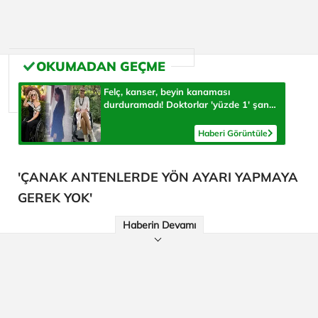
Felç, kanser, beyin kanaması
durduramadı! Doktorlar 'yüzde 1' şans
verdi, herkese umut oluyor
Haberi Görüntüle
'ÇANAK ANTENLERDE YÖN AYARI YAPMAYA
GEREK YOK'
Haberin Devamı