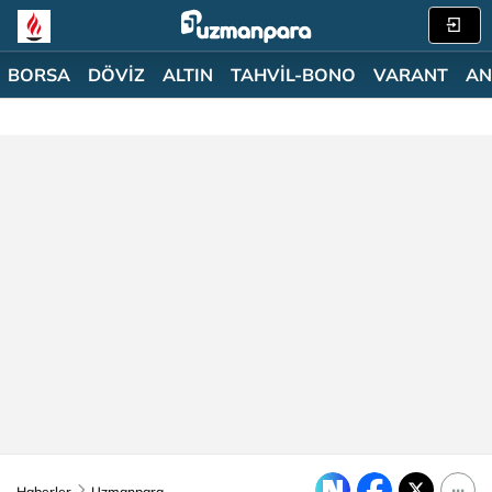
BORSA
DÖVİZ
ALTIN
TAHVİL-BONO
VARANT
AN
Haberler
Uzmanpara