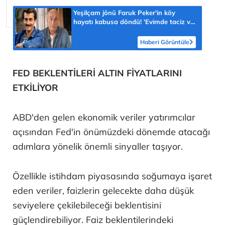
Yeşilçam jönü Faruk Peker'in köy
hayatı kabusa döndü! 'Evimde taciz ve
tehdit ediliyorum'
Haberi Görüntüle
FED BEKLENTİLERİ ALTIN FİYATLARINI
ETKİLİYOR
ABD'den gelen ekonomik veriler yatırımcılar
açısından Fed'in önümüzdeki dönemde atacağı
adımlara yönelik önemli sinyaller taşıyor.
Özellikle istihdam piyasasında soğumaya işaret
eden veriler, faizlerin gelecekte daha düşük
seviyelere çekilebileceği beklentisini
güçlendirebiliyor. Faiz beklentilerindeki