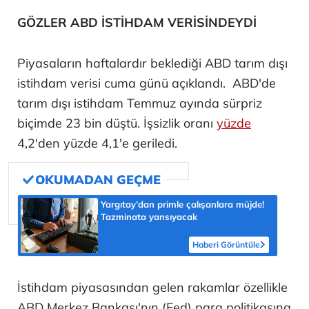
GÖZLER ABD İSTİHDAM VERİSİNDEYDİ
Piyasaların haftalardır beklediği ABD tarım dışı
istihdam verisi cuma günü açıklandı. ABD'de
tarım dışı istihdam Temmuz ayında sürpriz
biçimde 23 bin düştü. İşsizlik oranı
yüzde
4,2'den yüzde 4,1'e geriledi.
Yargıtay’dan primle çalışanlara müjde!
Tazminata yansıyacak
Haberi Görüntüle
İstihdam piyasasından gelen rakamlar özellikle
ABD Merkez Bankası'nın (Fed) para politikasına