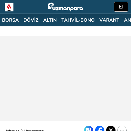
BORSA
DÖVİZ
ALTIN
TAHVİL-BONO
VARANT
AN
Haberler
Uzmanpara