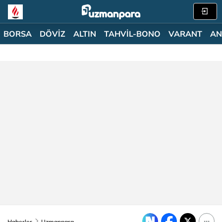
BORSA
DÖVİZ
ALTIN
TAHVİL-BONO
VARANT
AN
Haberler
Uzmanpara