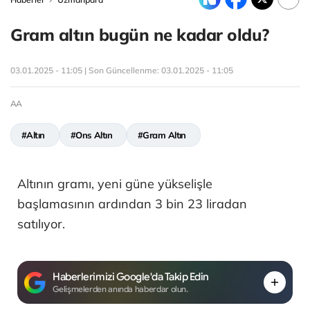
Gram altın bugün ne kadar oldu?
03.01.2025 - 11:05 | Son Güncellenme:
03.01.2025 - 11:05
AA
#Altın
#Ons Altın
#Gram Altın
Altının gramı, yeni güne yükselişle
başlamasının ardından 3 bin 23 liradan
satılıyor.
Haberlerimizi Google'da Takip Edin
Gelişmelerden anında haberdar olun.