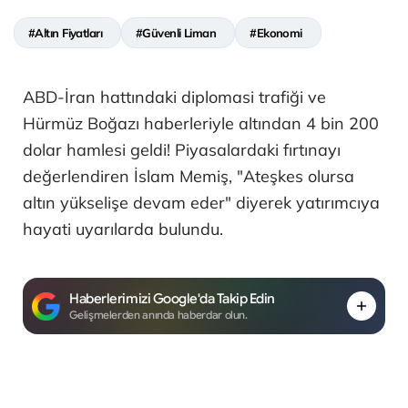
#Altın Fiyatları
#Güvenli Liman
#Ekonomi
ABD-İran hattındaki diplomasi trafiği ve
Hürmüz Boğazı haberleriyle altından 4 bin 200
dolar hamlesi geldi! Piyasalardaki fırtınayı
değerlendiren İslam Memiş, "Ateşkes olursa
altın yükselişe devam eder" diyerek yatırımcıya
hayati uyarılarda bulundu.
Haberlerimizi Google'da Takip Edin
Gelişmelerden anında haberdar olun.