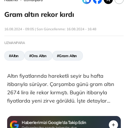
Gram altın rekor kırdı
16.08.2024 - 09:05 | Son Güncellenme:
16.08.2024 - 16:48
UZMANPARA
#Altın
#Ons Altın
#Gram Altın
Altın fiyatlarında hareketli seyir bu hafta
itibarıyla sürüyor. Çarşamba günü gram altın
2674 lira ile rekor kırmıştı. Bugün itibarıyla
fiyatlarda yeni zirve görüldü. İşte detaylar...
Haberlerimizi Google'da Takip Edin
Gelişmelerden anında haberdar olun.