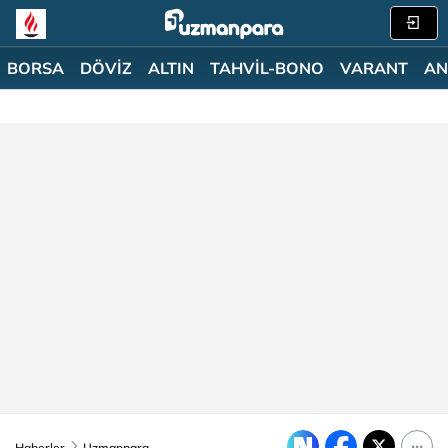
BORSA
DÖVİZ
ALTIN
TAHVİL-BONO
VARANT
AN
Haberler
Uzmanpara