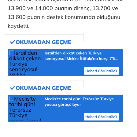
13.900 ve 14.000 puanın direnç, 13.700 ve
13.600 puanın destek konumunda olduğunu
kaydetti.
İsrail'den dikkat çeken Türkiye
senaryosu! Mekke İttifakı'na karşı 7'li
yeni blok
Haberi Görüntüle
Meclis'te tarihi gün! Terörsüz Türkiye
yasası görüşülüyor
Haberi Görüntüle