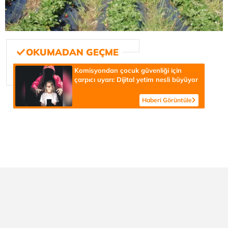
Komisyondan çocuk güvenliği için
çarpıcı uyarı: Dijital yetim nesli büyüyor
Haberi Görüntüle