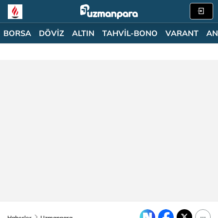
BORSA
DÖVİZ
ALTIN
TAHVİL-BONO
VARANT
AN
Haberler
Uzmanpara