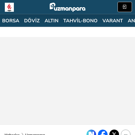
BORSA
DÖVİZ
ALTIN
TAHVİL-BONO
VARANT
AN
Haberler
Uzmanpara