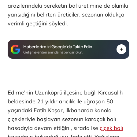
arazilerindeki bereketin bal üretimine de olumlu
yansıdığını belirten üreticiler, sezonun oldukça
verimli geçtiğini söyledi.
Haberlerimizi Google'da Takip Edin
Gelişmelerden anında haberdar olun.
Edirne'nin Uzunköprü ilçesine bağlı Kırcasalih
beldesinde 21 yıldır arıcılık ile uğraşan 50
yaşındaki Fatih Koşar, ilkbaharda kanola
çiçekleriyle başlayan sezonun karaçalı balı
hasadıyla devam ettiğini, sırada ise
çiçek balı
hasadının bulunduğunu ifade etti. Yağışların