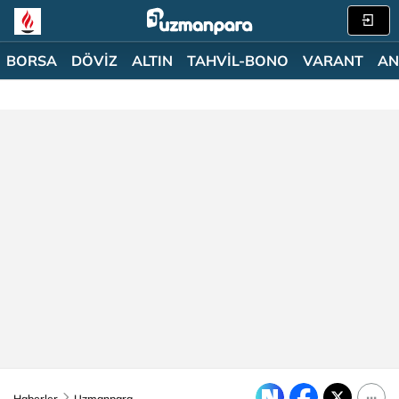
BORSA
DÖVİZ
ALTIN
TAHVİL-BONO
VARANT
AN
Haberler
Uzmanpara