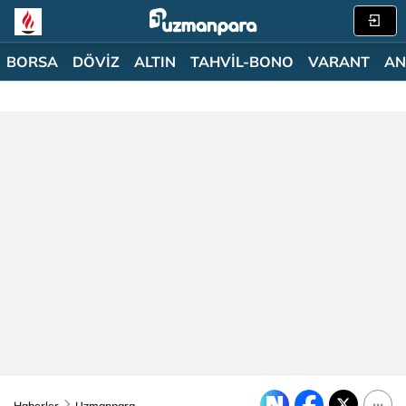
BORSA
DÖVİZ
ALTIN
TAHVİL-BONO
VARANT
AN
Haberler
Uzmanpara