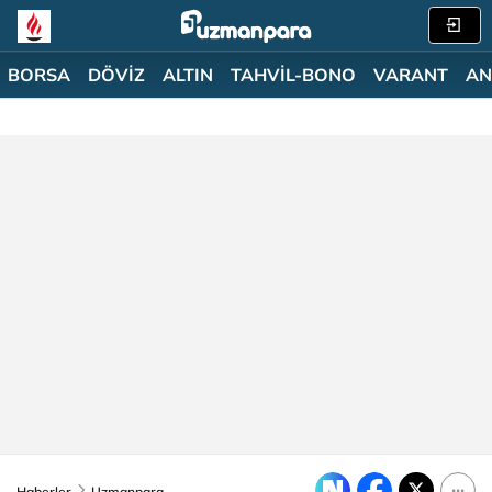
BORSA
DÖVİZ
ALTIN
TAHVİL-BONO
VARANT
AN
Haberler
Uzmanpara