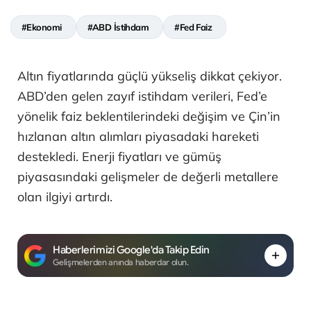
#Ekonomi
#ABD İstihdam
#Fed Faiz
Altın fiyatlarında güçlü yükseliş dikkat çekiyor.
ABD’den gelen zayıf istihdam verileri, Fed’e
yönelik faiz beklentilerindeki değişim ve Çin’in
hızlanan altın alımları piyasadaki hareketi
destekledi. Enerji fiyatları ve gümüş
piyasasındaki gelişmeler de değerli metallere
olan ilgiyi artırdı.
Haberlerimizi Google'da Takip Edin
Gelişmelerden anında haberdar olun.