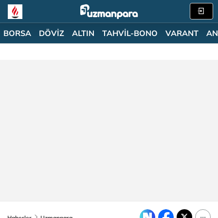
BORSA
DÖVİZ
ALTIN
TAHVİL-BONO
VARANT
AN
Haberler
Uzmanpara