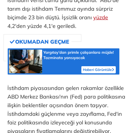
istihdam verisi cuma günü açıklandı. ABD'de
tarım dışı istihdam Temmuz ayında sürpriz
biçimde 23 bin düştü. İşsizlik oranı
yüzde
4,2'den yüzde 4,1'e geriledi.
Yargıtay’dan primle çalışanlara müjde!
Tazminata yansıyacak
Haberi Görüntüle
İstihdam piyasasından gelen rakamlar özellikle
ABD Merkez Bankası'nın (Fed) para politikasına
ilişkin beklentiler açısından önem taşıyor.
İstihdamdaki güçlenme veya zayıflama, Fed'in
faiz politikasında izleyeceği yol konusunda
piyasaların fiyatlamalarını değiştirebiliyor.