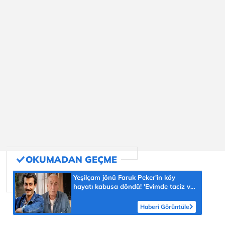
Yeşilçam jönü Faruk Peker'in köy
hayatı kabusa döndü! 'Evimde taciz ve
tehdit ediliyorum'
Haberi Görüntüle