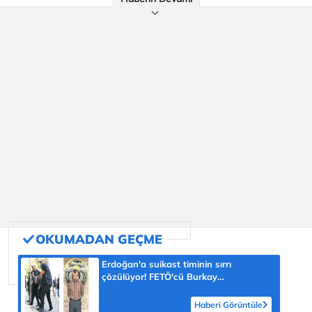
Erdoğan'a suikast timinin sırrı
çözülüyor! FETÖ'cü Burkay
Karatepe'nin itirafı ekipleri harekete
geçirdi
Haberi Görüntüle