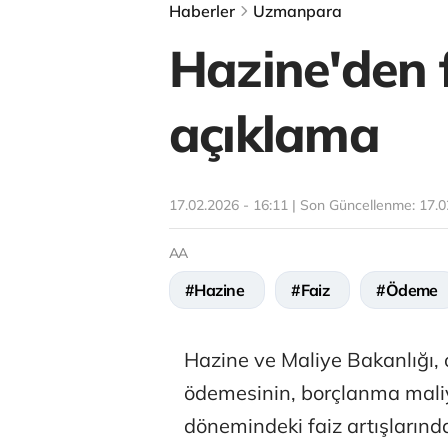
Haberler
Uzmanpara
Hazine'den f
açıklama
17.02.2026 - 16:11 | Son Güncellenme:
17.0
AA
#Hazine
#Faiz
#Ödeme
Hazine ve Maliye Bakanlığı,
ödemesinin, borçlanma maliy
dönemindeki faiz artışlarınd