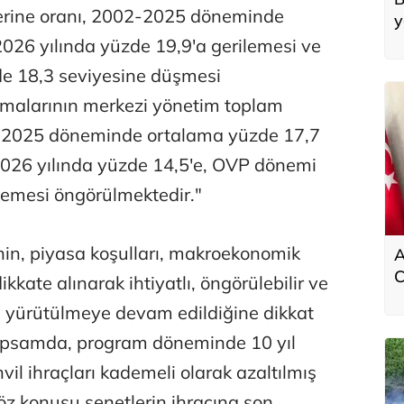
lerine oranı, 2002-2025 döneminde
y
'
026 yılında yüzde 19,9'a gerilemesi ve
 18,3 seviyesine düşmesi
amalarının merkezi yönetim toplam
-2025 döneminde ortalama yüzde 17,7
2026 yılında yüzde 14,5'e, OVP dönemi
lemesi öngörülmektedir."
in, piyasa koşulları, makroekonomik
A
C
kkate alınarak ihtiyatlı, öngörülebilir ve
k
de yürütülmeye devam edildiğine dikkat
apsamda, program döneminde 10 yıl
vil ihraçları kademeli olarak azaltılmış
öz konusu senetlerin ihracına son