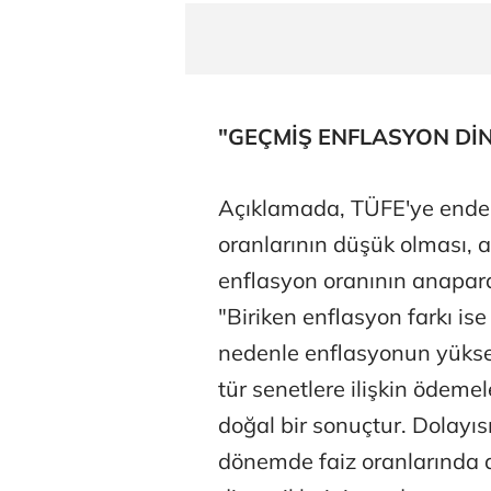
"GEÇMİŞ ENFLASYON DİN
Açıklamada, TÜFE'ye endeks
oranlarının düşük olması, a
Osman Gen
enflasyon oranının anapara
"Biriken enflasyon farkı is
nedenle enflasyonun yükse
Prof. Dr. M
tür senetlere ilişkin ödeme
doğal bir sonuçtur. Dolayıs
dönemde faiz oranlarında a