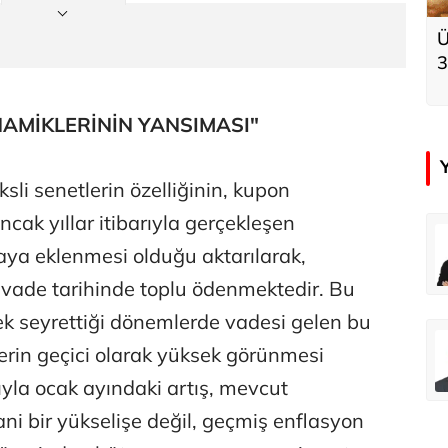
Ü
3
k
AMİKLERİNİN YANSIMASI"
li senetlerin özelliğinin, kupon
ncak yıllar itibarıyla gerçekleşen
çer
Tunca Bengin
ya eklenmesi olduğu aktarılarak,
Futbol Federasyonu İzmirspor’u dinler mi?
MİT’den CIA’ye de mesaj...
e vade tarihinde toplu ödenmektedir. Bu
k seyrettiği dönemlerde vadesi gelen bu
ahmut Özer
Hakkı Öcal
lerin geçici olarak yüksek görünmesi
İnsan-ı Kâmilden Erdemli Şehre: İslam Düşüncesinde Adalet-II
Amerika Avrupa’yı geri kazanabilir mi?
ıyla ocak ayındaki artış, mevcut
ni bir yükselişe değil, geçmiş enflasyon
Ali Eyüboğlu