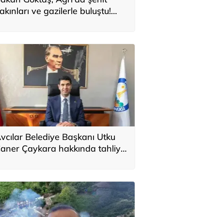
akınları ve gazilerle buluştu!
Tarihi bir adımdır'
vcılar Belediye Başkanı Utku
aner Çaykara hakkında tahliye
ararı verildi