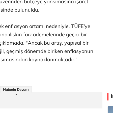
 üzerinden bütçeye yansımasına işaret
Aşk yok, ama suç itirafı var!
esinde bulunuldu.
ek enflasyon ortamı nedeniyle, TÜFE'ye
Eren Aka
‘Google fişi çekerse satış biter!’
na ilişkin faiz ödemelerinde geçici bir
açıklamada, "Ancak bu artış, yapısal bir
ğil, geçmiş dönemde biriken enflasyonun
Çağdaş Ertuna
nsımasından kaynaklanmaktadır."
Guggenheim Abu Dhabi şehri nasıl değiştirecek?
Haberin Devamı