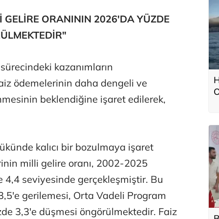
Lİ GELİRE ORANININ 2026'DA YÜZDE
RÜLMEKTEDİR"
sürecindeki kazanımların
H
 faiz ödemelerinin daha dengeli ve
O
nmesinin beklendiğine işaret edilerek,
yükünde kalıcı bir bozulmaya işaret
inin milli gelire oranı, 2002-2025
4,4 seviyesinde gerçekleşmiştir. Bu
3,5'e gerilemesi, Orta Vadeli Program
e 3,3'e düşmesi öngörülmektedir. Faiz
B