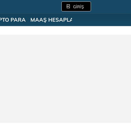
GİRİŞ
PTO PARA
MAAŞ HESAPLAMA
SÖZLÜK