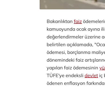
Bakanlıktan
faiz
ödemelerin
kamuoyunda ocak ayına iliş
değerlendirmeler üzerine 
belirtilen açıklamada, "Oc
ödemesi, borçlanma maliye
dönemindeki faiz artışlar
yapılan faiz ödemesinin
yü
TÜFE'ye endeksli
devlet
iç 
ödenen enflasyon farkından 