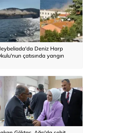
eybeliada'da Deniz Harp
kulu'nun çatısında yangın
akan Göktaş, Ağrı'da şehit