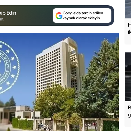
ip Edin
Google'da tercih edilen
kaynak olarak ekleyin
un.
H
i
t
B
g
'
u