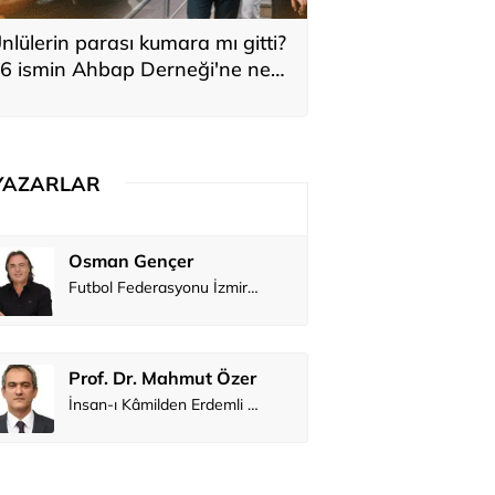
nlülerin parası kumara mı gitti?
6 ismin Ahbap Derneği'ne ne
adar bağış yaptığı ortaya çıktı
YAZARLAR
Osman Gençer
Tunca Ben
Futbol Federasyonu İzmirspor’u dinler mi?
MİT’den CIA’y
Prof. Dr. Mahmut Özer
Hakkı Öcal
İnsan-ı Kâmilden Erdemli Şehre: İslam Düşüncesinde Adalet-II
Ali Eyüboğ