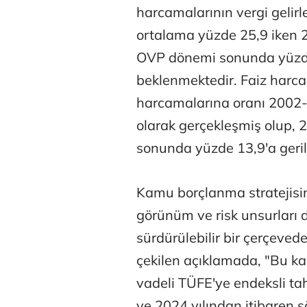
harcamalarının vergi gelir
ortalama yüzde 25,9 iken 2
OVP dönemi sonunda yüzde
beklenmektedir. Faiz harc
harcamalarına oranı 2002
olarak gerçekleşmiş olup, 
sonunda yüzde 13,9'a geri
Kamu borçlanma stratejisin
görünüm ve risk unsurları di
sürdürülebilir bir çerçeve
çekilen açıklamada, "Bu k
vadeli TÜFE'ye endeksli tah
ve 2024 yılından itibaren s