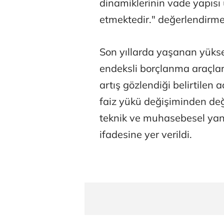
dinamiklerinin vade yapısı
etmektedir." değerlendirm
Son yıllarda yaşanan yüks
endeksli borçlanma araçları
artış gözlendiği belirtilen 
faiz yükü değişiminden de
teknik ve muhasebesel ya
ifadesine yer verildi.