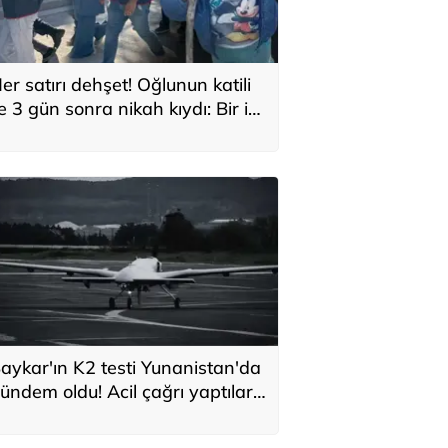
er satırı dehşet! Oğlunun katili
le 3 gün sonra nikah kıydı: Bir iki
ane vurdum, bayıldı
aykar'ın K2 testi Yunanistan'da
ündem oldu! Acil çağrı yaptılar...
Topraklarımızdaki hedeflere
laşabilir'