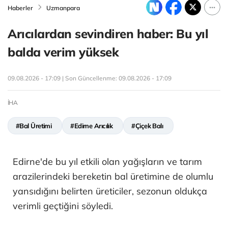
Haberler
Uzmanpara
Arıcılardan sevindiren haber: Bu yıl
balda verim yüksek
09.08.2026 - 17:09 | Son Güncellenme:
09.08.2026 - 17:09
İHA
#Bal Üretimi
#Edirne Arıcılık
#Çiçek Balı
Edirne'de bu yıl etkili olan yağışların ve tarım
arazilerindeki bereketin bal üretimine de olumlu
yansıdığını belirten üreticiler, sezonun oldukça
verimli geçtiğini söyledi.