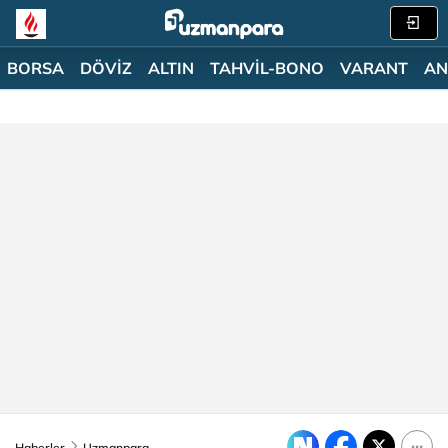
BORSA
DÖVİZ
ALTIN
TAHVİL-BONO
VARANT
AN
Haberler
Uzmanpara