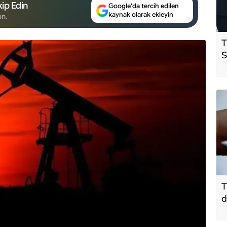
ip Edin
Google'da tercih edilen
kaynak olarak ekleyin
un.
T
S
ö
t
T
d