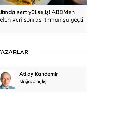
ltında sert yükseliş! ABD'den
elen veri sonrası tırmanışa geçti
YAZARLAR
Atilay Kandemir
Özay Şendi
Mağaza açılışı
Abbas Güç
Zafer Şahi