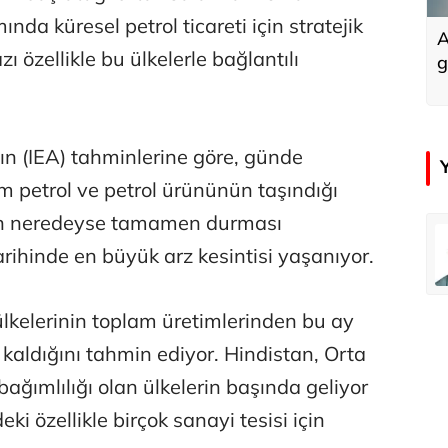
ında küresel petrol ticareti için stratejik
A
özellikle bu ülkelerle bağlantılı
g
nın (IEA) tahminlerine göre, günde
m petrol ve petrol ürününün taşındığı
ın neredeyse tamamen durması
emir
Özay Şendir
arihinde en büyük arz kesintisi yaşanıyor.
Türkiye’nin görünmez başarısı…
kelerinin toplam üretimlerinden bu ay
Abbas Güçlü
ı kaldığını tahmin ediyor. Hindistan, Orta
Tercih ve kayıt sıkıntılı geçiyor
ağımlılığı olan ülkelerin başında geliyor
ki özellikle birçok sanayi tesisi için
Zafer Şahin