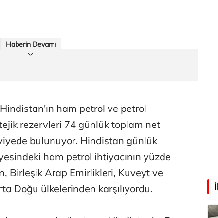
Faili meçhul cinayetler ülkesine veda
Haberin Devamı
Abdullah Karakuş
O dağlarda ne düşünmüştüm?
Mehmet Tez
 Hindistan'ın ham petrol ve petrol
O meşhur yeşilden eser yok şimdi...
ejik rezervleri 74 günlük toplam net
seviyede bulunuyor. Hindistan günlük
iyesindeki ham petrol ihtiyacının yüzde
n, Birleşik Arap Emirlikleri, Kuveyt ve
ta Doğu ülkelerinden karşılıyordu.