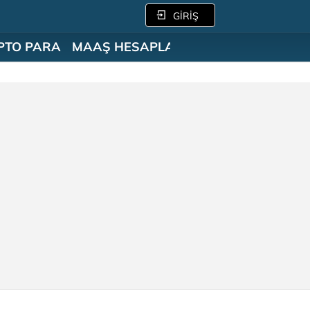
GİRİŞ
PTO PARA
MAAŞ HESAPLAMA
SÖZLÜK