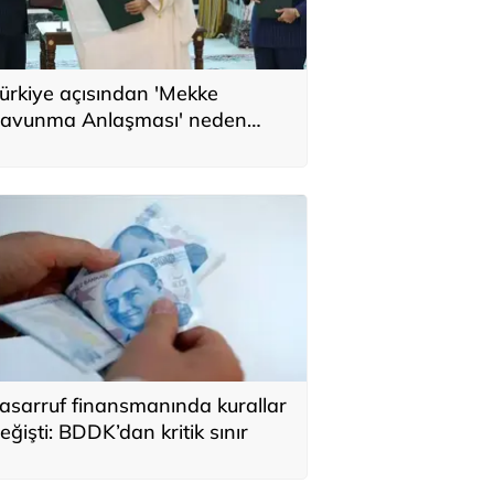
ürkiye açısından 'Mekke
avunma Anlaşması' neden
nemli? Üç ülkenin birbirini
amamlayan tarafı
asarruf finansmanında kurallar
eğişti: BDDK’dan kritik sınır