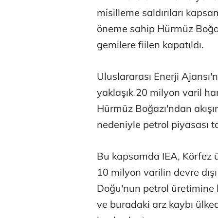
misilleme saldırıları kapsam
öneme sahip Hürmüz Boğazı 
gemilere fiilen kapatıldı.
Uluslararası Enerji Ajansı'
yaklaşık 20 milyon varil ha
Hürmüz Boğazı'ndan akış
Atilay Kand
nedeniyle petrol piyasası t
Mağaza açılışı
Bu kapsamda IEA, Körfez ül
10 milyon varilin devre dış
Doğu'nun petrol üretimine b
ve buradaki arz kaybı ülkede