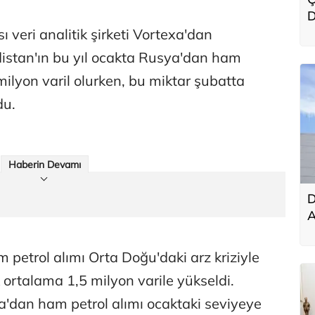
D
E
 veri analitik şirketi Vortexa'dan
p
ndistan'ın bu yıl ocakta Rusya'dan ham
 milyon varil olurken, bu miktar şubatta
du.
Haberin Devamı
D
A
m
y
 petrol alımı Orta Doğu'daki arz kriziyle
ortalama 1,5 milyon varile yükseldi.
a'dan ham petrol alımı ocaktaki seviyeye