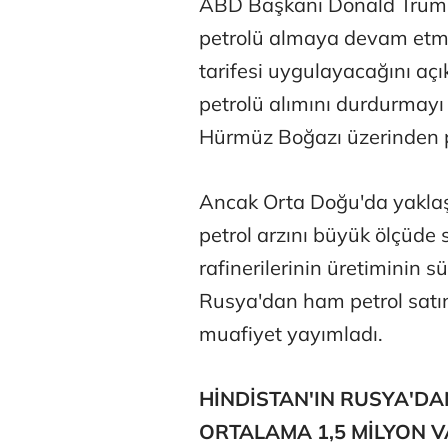
ABD Başkanı Donald Trump'
petrolü almaya devam etme
tarifesi uygulayacağını aç
petrolü alımını durdurmayı
Hürmüz Boğazı üzerinden pet
Ancak Orta Doğu'da yakla
petrol arzını büyük ölçüde
rafinerilerinin üretiminin s
Rusya'dan ham petrol satın
muafiyet yayımladı.
HİNDİSTAN'IN RUSYA'DA
ORTALAMA 1,5 MİLYON VA