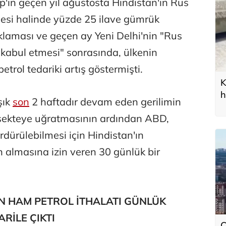
ın geçen yıl ağustosta Hindistan'ın Rus
si halinde yüzde 25 ilave gümrük
ıklaması ve geçen ay Yeni Delhi'nin "Rus
 kabul etmesi" sonrasında, ülkenin
rol tedariki artış göstermişti.
K
h
şık
son
2 haftadır devam eden gerilimin
 sekteye uğratmasının ardından ABD,
ürdürülebilmesi için Hindistan'ın
 almasına izin veren 30 günlük bir
N HAM PETROL İTHALATI GÜNLÜK
RİLE ÇIKTI
Ç