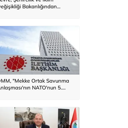
eğişikliği Bakanlığından
lazığ'daki afet konutlarına ilişkin
aylaşım
MM, "Mekke Ortak Savunma
nlaşması'nın NATO'nun 5.
addesiyle çeliştiği" iddiasını
alanladı