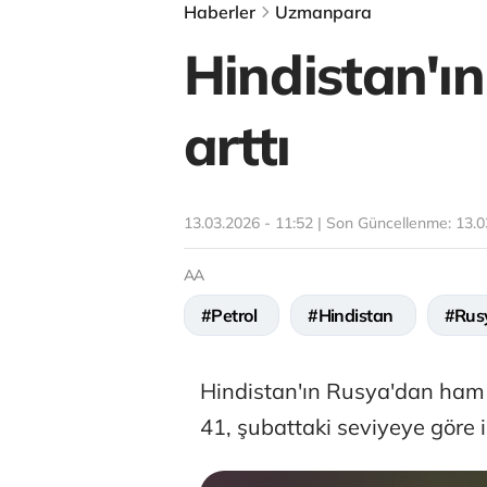
Haberler
Uzmanpara
Hindistan'ı
arttı
13.03.2026 - 11:52 | Son Güncellenme:
13.0
AA
#Petrol
#Hindistan
#Rus
Hindistan'ın Rusya'dan ham 
41, şubattaki seviyeye göre i