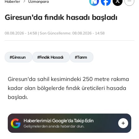
Haberler
Uzmanpara
Giresun'da fındık hasadı başladı
08.08.2026 - 14:58 | Son Güncellenme:
08.08.2026 - 14:58
#Giresun
#Fındık Hasadı
#Tarım
Giresun'da sahil kesimindeki 250 metre rakıma
kadar olan bölgelerde fındık üreticileri hasada
başladı.
Haberlerimizi Google'da Takip Edin
Gelişmelerden anında haberdar olun.