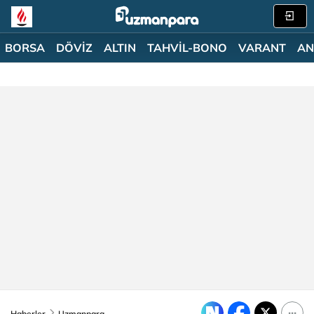
BORSA
DÖVİZ
ALTIN
TAHVİL-BONO
VARANT
AN
Haberler
Uzmanpara