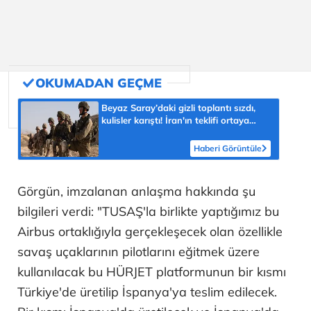
Beyaz Saray’daki gizli toplantı sızdı,
kulisler karıştı! İran'ın teklifi ortaya
çıktı, Trump ne yanıt verdi? 'Tüm
çıkışlar kilitlendi'
Haberi Görüntüle
Görgün, imzalanan anlaşma hakkında şu
bilgileri verdi: "TUSAŞ'la birlikte yaptığımız bu
Airbus ortaklığıyla gerçekleşecek olan özellikle
savaş uçaklarının pilotlarını eğitmek üzere
kullanılacak bu HÜRJET platformunun bir kısmı
Türkiye'de üretilip İspanya'ya teslim edilecek.