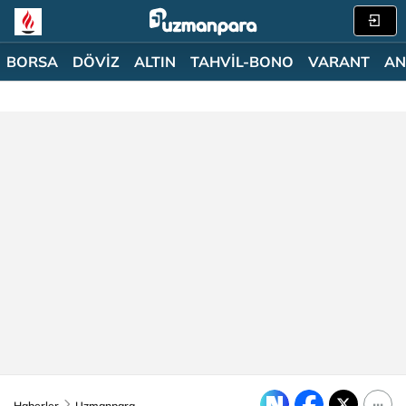
BORSA
DÖVİZ
ALTIN
TAHVİL-BONO
VARANT
AN
Haberler
Uzmanpara