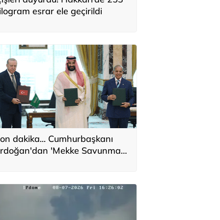
ilogram esrar ele geçirildi
on dakika... Cumhurbaşkanı
rdoğan'dan 'Mekke Savunma
nlaşması' açıklaması: Hiçbir
lkeyi hedef almıyor