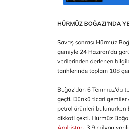
HÜRMÜZ BOĞAZI'NDA YEN
Savaş sonrası Hürmüz Boğa
gemiyle 24 Haziran'da görül
verilerinden derlenen bilg
tarihlerinde toplam 108 gem
Boğaz'dan 6 Temmuz'da top
geçti. Dünkü ticari gemiler
petrol ürünleri bulunurken 
dikkati çekti. Hürmüz Boğa
Arabistan
, 3,9 milyon varil