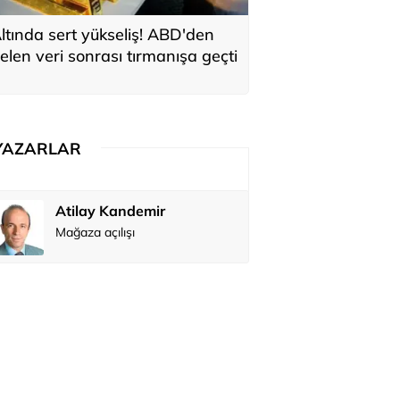
ltında sert yükseliş! ABD'den
elen veri sonrası tırmanışa geçti
YAZARLAR
Atilay Kandemir
Özay Şendi
Mağaza açılışı
Abbas Güç
Zafer Şahi