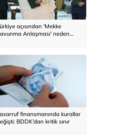
ürkiye açısından 'Mekke
avunma Anlaşması' neden
nemli? Üç ülkenin birbirini
amamlayan tarafı
asarruf finansmanında kurallar
eğişti: BDDK’dan kritik sınır