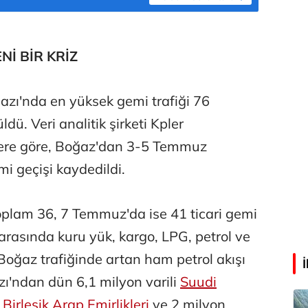
Faili meçhul cinayetler ülkesine veda
İ BİR KRİZ
Abdullah Karakuş
O dağlarda ne düşünmüştüm?
zı'nda en yüksek gemi trafiği 76
dü. Veri analitik şirketi Kpler
ilere göre, Boğaz'dan 3-5 Temmuz
Mehmet Tez
O meşhur yeşilden eser yok şimdi...
i geçişi kaydedildi.
lam 36, 7 Temmuz'da ise 41 ticari gemi
 arasında kuru yük, kargo, LPG, petrol ve
Boğaz trafiğinde artan ham petrol akışı
zı'ndan dün 6,1 milyon varili
Suudi
i
Birleşik Arap Emirlikleri
ve 2 milyon