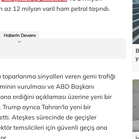
 az 12 milyon varil ham petrol taşındı.
Haberin Devamı
B
y
d
oparlanma sinyalleri veren gemi trafiği
eminin vurulması ve ABD Başkanı
sona erdiğini açıklaması üzerine yeni bir
. Trump ayrıca Tahran'la yeni bir
tti. Ateşkes sürecinde de geçişler
tör temsilcileri için güvenli geçiş ana
or.
İ