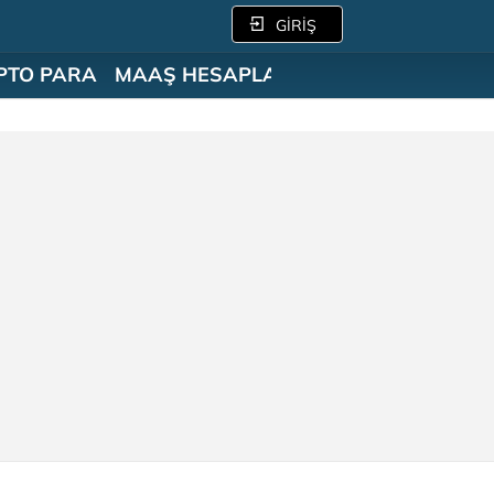
GİRİŞ
PTO PARA
MAAŞ HESAPLAMA
SÖZLÜK