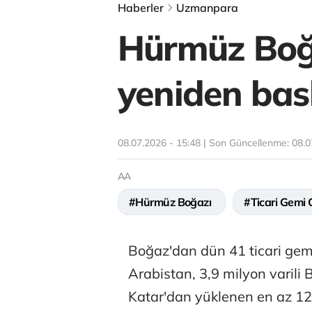
Haberler
Uzmanpara
Hürmüz Boğaz
yeniden bas
08.07.2026 - 15:48 | Son Güncellenme:
08.0
AA
#Hürmüz Boğazı
#Ticari Gemi G
Boğaz'dan dün 41 ticari gemi
Arabistan, 3,9 milyon varili B
Katar'dan yüklenen en az 12 