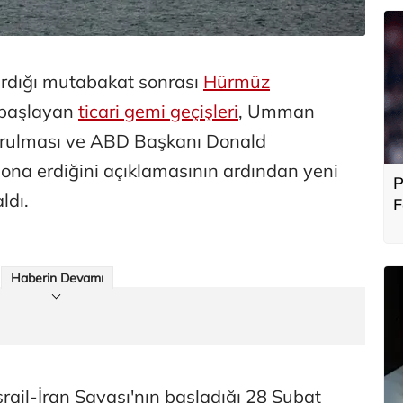
ardığı mutabakat sonrası
Hürmüz
 başlayan
ticari gemi geçişleri
, Umman
vurulması ve ABD Başkanı Donald
sona erdiğini açıklamasının ardından yeni
P
ldı.
F
b
Haberin Devamı
ail-İran Savaşı'nın başladığı 28 Şubat