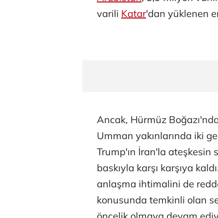
varili
Katar
'dan yüklenen en
Ancak, Hürmüz Boğazı'nda t
Umman yakınlarında iki g
Trump'ın İran'la ateşkesin 
baskıyla karşı karşıya kaldı
anlaşma ihtimalini de redde
konusunda temkinli olan sek
öncelik olmaya devam ediy