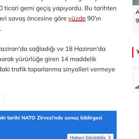
 ticari gemi geçiş yapıyordu. Bu tarihten
A
leri savaş öncesine göre
yüzde
90'ın
g
.
aziran'da sağladığı ve 18 Haziran'da
narak yürürlüğe giren 14 maddelik
ki trafik toparlanma sinyalleri vermeye
emir
Özay Şendir
Türkiye’nin görünmez başarısı…
Abbas Güçlü
Tercih ve kayıt sıkıntılı geçiyor
ki tarihi NATO Zirvesi'nde sonuç bildirgesi
Haberi Görüntüle
Zafer Şahin