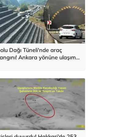
olu Dağı Tüneli'nde araç
angını! Ankara yönüne ulaşım
urdu
çişleri duyurdu! Hakkari’de 253