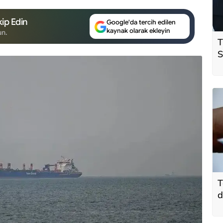
ip Edin
Google'da tercih edilen
kaynak olarak ekleyin
un.
T
S
ö
t
T
d