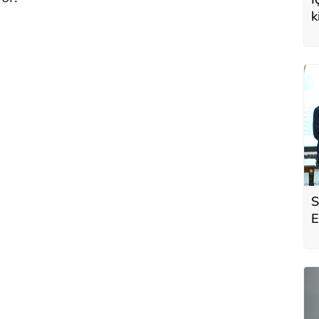
k
S
E
A
ü