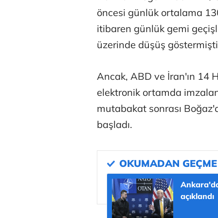
öncesi günlük ortalama 130
itibaren günlük gemi geçiş
üzerinde düşüş göstermişti
Ancak, ABD ve İran'ın 14 H
elektronik ortamda imzala
mutabakat sonrası Boğaz'da
Atilay Kand
başladı.
Mağaza açılışı
Ankara'da
açıklandı