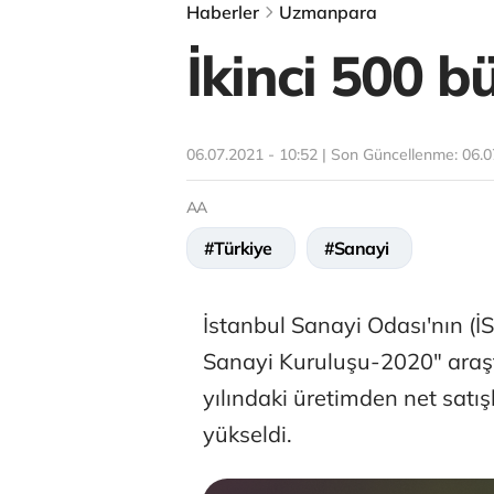
Haberler
Uzmanpara
İkinci 500 b
06.07.2021 - 10:52 | Son Güncellenme:
06.0
AA
#Türkiye
#Sanayi
İstanbul Sanayi Odası'nın (İS
Sanayi Kuruluşu-2020" araşt
yılındaki üretimden net satış
yükseldi.