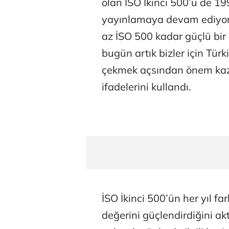
olan İSO İkinci 500’ü de 19
yayınlamaya devam ediyor
az İSO 500 kadar güçlü bir 
bugün artık bizler için Tür
çekmek açsından önem kazan
ifadelerini kullandı.
İSO İkinci 500’ün her yıl far
değerini güçlendirdiğini a