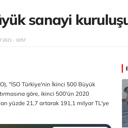
üyük sanayi kuruluş
7.2021 - 10:57
O), "İSO Türkiye'nin İkinci 500 Büyük
ırmasına göre, ikinci 500'ün 2020
ları yüzde 21,7 artarak 191,1 milyar TL'ye