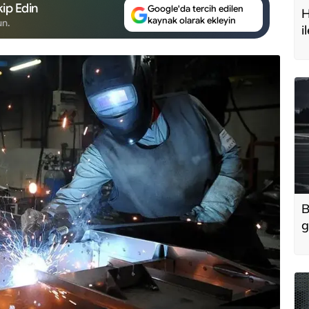
ip Edin
Google'da tercih edilen
H
kaynak olarak ekleyin
un.
i
t
B
g
'
u