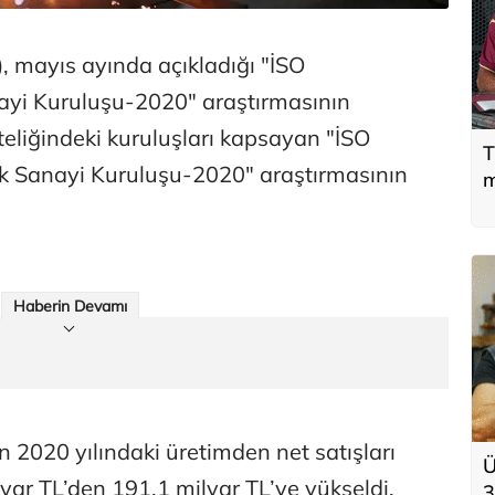
, mayıs ayında açıkladığı "İSO
ayi Kuruluşu-2020" araştırmasının
eliğindeki kuruluşları kapsayan "İSO
T
ük Sanayi Kuruluşu-2020" araştırmasının
m
Haberin Devamı
n 2020 yılındaki üretimden net satışları
Ü
yar TL’den 191,1 milyar TL’ye yükseldi.
3