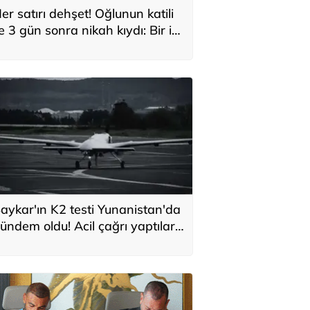
er satırı dehşet! Oğlunun katili
le 3 gün sonra nikah kıydı: Bir iki
ane vurdum, bayıldı
aykar'ın K2 testi Yunanistan'da
ündem oldu! Acil çağrı yaptılar...
Topraklarımızdaki hedeflere
laşabilir'