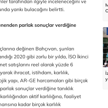
mler tarafından ilgiyle inceleneceğini ve
M
nda yankı bulacağını belirtti.
O
a
nenden parlak sonuçlar verdiğine
çlarına değinen Bahçıvan, şunları
dığı 2020 gibi zorlu bir yılda, İSO İkinci
net satışlarını reel olarak yüzde 6
arak ihracat, istihdam, karlılık,
İ
y
ojik yapı, AR-GE harcamaları gibi birçok
A
rlak sonuçlar verdiğine tanıklık
arlılığından aktif karlılığına, faaliyet
nsına kadar birçok karlılık