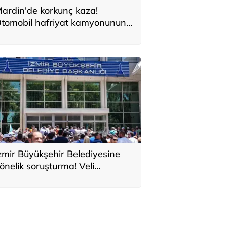
ardin'de korkunç kaza!
tomobil hafriyat kamyonunun
ltına girdi
zmir Büyükşehir Belediyesine
önelik soruşturma! Veli
ğbaba'nın ağabeyi tutuklandı