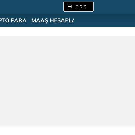
GİRİŞ
PTO PARA
MAAŞ HESAPLAMA
SÖZLÜK