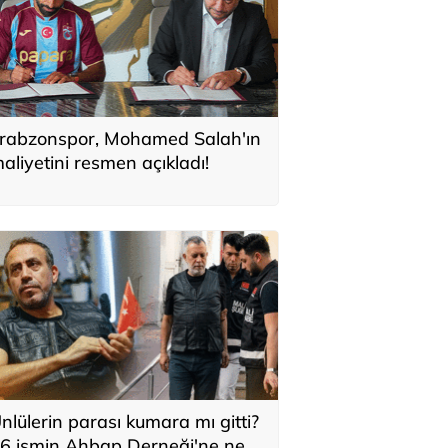
rabzonspor, Mohamed Salah'ın
aliyetini resmen açıkladı!
nlülerin parası kumara mı gitti?
6 ismin Ahbap Derneği'ne ne