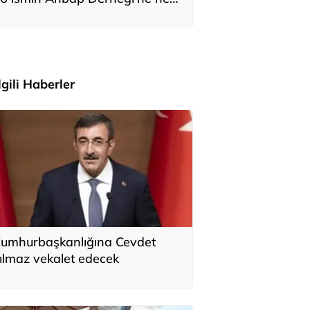
adar bağış yaptığı ortaya çıktı
İlgili Haberler
umhurbaşkanlığına Cevdet
ılmaz vekalet edecek