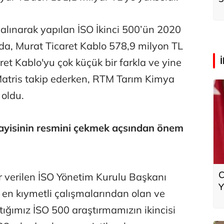
k
 alınarak yapılan İSO İkinci 500’ün 2020
nda, Murat Ticaret Kablo 578,9 milyon TL
caret Kablo'yu çok küçük bir farkla ve yine
Matris takip ederken, RTM Tarım Kimya
 oldu.
ayisinin resmini çekmek açsından önem
C
 verilen İSO Yönetim Kurulu Başkanı
Y
en kıymetli çalışmalarından olan ve
ığımız İSO 500 araştırmamızın ikincisi