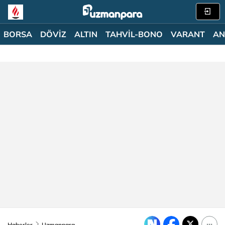
BORSA
DÖVİZ
ALTIN
TAHVİL-BONO
VARANT
AN
Haberler
Uzmanpara