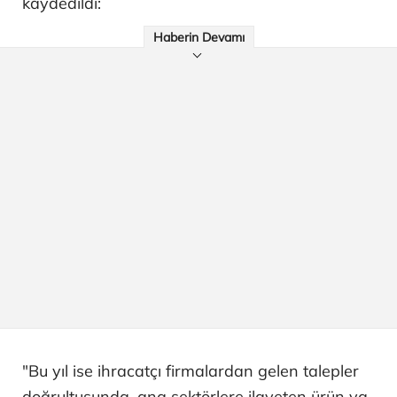
kaydedildi:
Haberin Devamı
"Bu yıl ise ihracatçı firmalardan gelen talepler
doğrultusunda, ana sektörlere ilaveten ürün ya