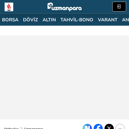
BORSA
DÖVİZ
ALTIN
TAHVİL-BONO
VARANT
AN
Haberler
Uzmanpara