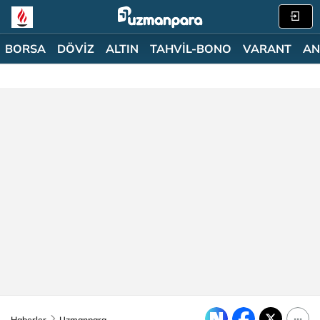
BORSA
DÖVİZ
ALTIN
TAHVİL-BONO
VARANT
AN
Haberler
Uzmanpara