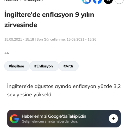
İngiltere'de enflasyon 9 yılın
zirvesinde
15.09.2021 - 15:18 | Son Güncellenme:
15.09.2021 - 15:26
AA
#İngiltere
#Enflasyon
#Arttı
İngiltere’de ağustos ayında enflasyon yüzde 3,2
seviyesine yükseldi.
Haberlerimizi Google'da Takip Edin
Gelişmelerden anında haberdar olun.