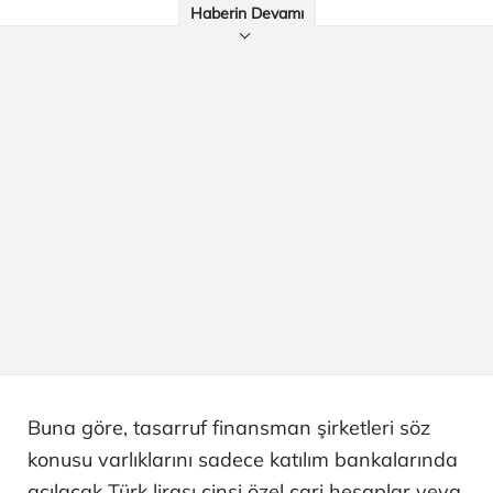
Haberin Devamı
Buna göre, tasarruf finansman şirketleri söz
konusu varlıklarını sadece katılım bankalarında
açılacak Türk lirası cinsi özel cari hesaplar veya