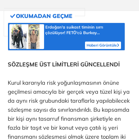
Erdoğan'a suikast timinin sırrı
çözülüyor! FETÖ'cü Burkay
Karatepe'nin itirafı ekipleri harekete
geçirdi
Haberi Görüntüle
SÖZLEŞME ÜST LİMİTLERİ GÜNCELLENDİ
Kurul kararıyla risk yoğunlaşmasının önüne
geçilmesi amacıyla bir gerçek veya tüzel kişi ya
da aynı risk grubundaki taraflarla yapılabilecek
sözleşme sayısı da sınırlandırıldı. Bu kapsamda
bir kişi aynı tasarruf finansman şirketiyle en
fazla bir taşıt ve bir konut veya çatılı iş yeri
finansmanı sözleşmesi olmak üzere toplam iki