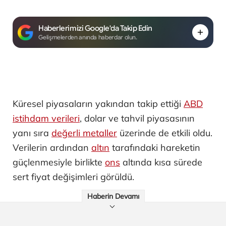
Haberlerimizi Google'da Takip Edin
Gelişmelerden anında haberdar olun.
Küresel piyasaların yakından takip ettiği
ABD
istihdam verileri
, dolar ve tahvil piyasasının
yanı sıra
değerli metaller
üzerinde de etkili oldu.
Verilerin ardından
altın
tarafındaki hareketin
güçlenmesiyle birlikte
ons
altında kısa sürede
sert fiyat değişimleri görüldü.
Haberin Devamı