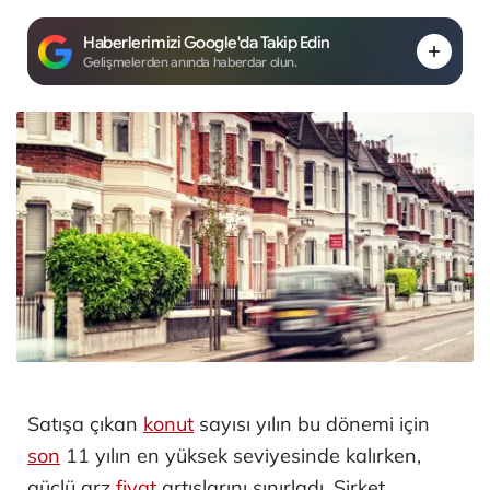
Haberlerimizi Google'da Takip Edin
Gelişmelerden anında haberdar olun.
Satışa çıkan
konut
sayısı yılın bu dönemi için
son
11 yılın en yüksek seviyesinde kalırken,
güçlü arz
fiyat
artışlarını sınırladı. Şirket,