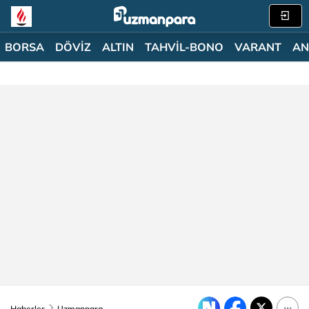
BORSA
DÖVİZ
ALTIN
TAHVİL-BONO
VARANT
AN
Haberler
Uzmanpara