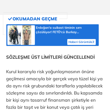
Erdoğan'a suikast timinin sırrı
çözülüyor! FETÖ'cü Burkay
Karatepe'nin itirafı ekipleri harekete
geçirdi
Haberi Görüntüle
SÖZLEŞME ÜST LİMİTLERİ GÜNCELLENDİ
Kurul kararıyla risk yoğunlaşmasının önüne
geçilmesi amacıyla bir gerçek veya tüzel kişi ya
da aynı risk grubundaki taraflarla yapılabilecek
sözleşme sayısı da sınırlandırıldı. Bu kapsamda
bir kişi aynı tasarruf finansman şirketiyle en
fazla bir taşıt ve bir konut veya çatılı iş yeri