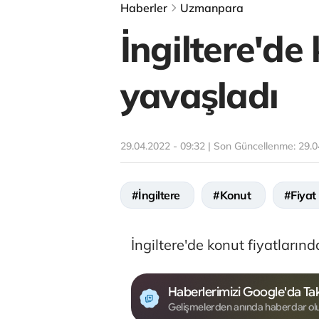
Haberler
Uzmanpara
İngiltere'de
yavaşladı
29.04.2022 - 09:32 | Son Güncellenme:
29.0
#İngiltere
#Konut
#Fiyat
İngiltere'de konut fiyatlarınd
Haberlerimizi Google'da Tak
Gelişmelerden anında haberdar ol