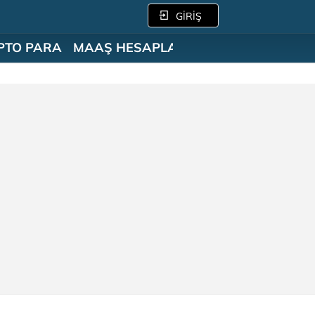
GİRİŞ
PTO PARA
MAAŞ HESAPLAMA
SÖZLÜK