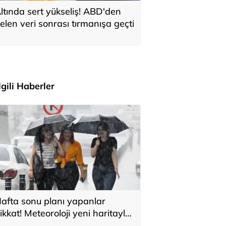
ltında sert yükseliş! ABD'den
elen veri sonrası tırmanışa geçti
İlgili Haberler
afta sonu planı yapanlar
ikkat! Meteoroloji yeni haritayla
yardı