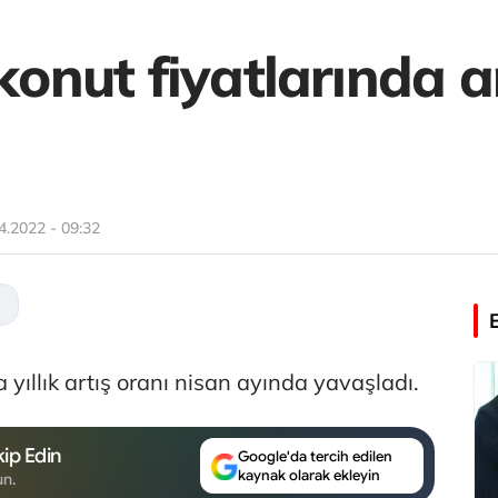
 konut fiyatlarında a
4.2022 - 09:32
a yıllık artış oranı nisan ayında yavaşladı.
ip Edin
Google'da tercih edilen
kaynak olarak ekleyin
un.