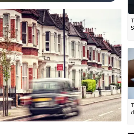
T
S
ö
t
T
d