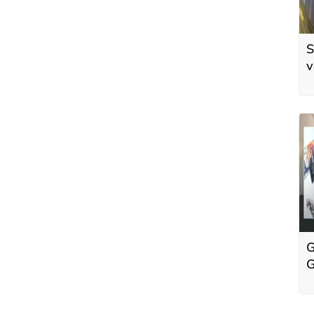
S
v
ö
t
G
G
d