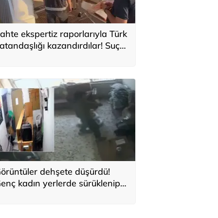
ahte ekspertiz raporlarıyla Türk
atandaşlığı kazandırdılar! Suç
rgütüne operasyon: 32
utuklama
örüntüler dehşete düşürdü!
enç kadın yerlerde sürüklenip
arbedildiği görüntüleri yayınladı