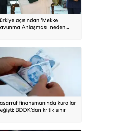
ürkiye açısından 'Mekke
avunma Anlaşması' neden
nemli? Üç ülkenin birbirini
amamlayan tarafı
asarruf finansmanında kurallar
eğişti: BDDK’dan kritik sınır