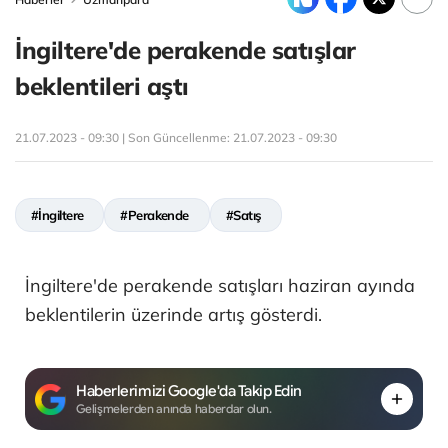
İngiltere'de perakende satışlar
beklentileri aştı
21.07.2023 - 09:30 | Son Güncellenme:
21.07.2023 - 09:30
#İngiltere
#Perakende
#Satış
İngiltere'de perakende satışları haziran ayında
beklentilerin üzerinde artış gösterdi.
Haberlerimizi Google'da Takip Edin
Gelişmelerden anında haberdar olun.