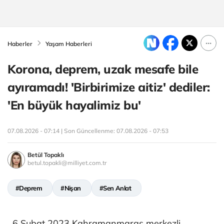
Haberler
Yaşam Haberleri
Korona, deprem, uzak mesafe bile
ayıramadı! 'Birbirimize aitiz' dediler:
'En büyük hayalimiz bu'
07.08.2026 - 07:14 | Son Güncellenme:
07.08.2026 - 07:53
Betül Topaklı
betul.topakli@milliyet.com.tr
#Deprem
#Nişan
#Sen Anlat
6 Şubat 2023 Kahramanmaraş merkezli