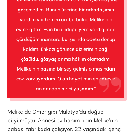
geçemedim. Bunun üzerine bir arkadaşımın
yardımıyla hemen araba bulup Melike’nin
evine gittik. Evin bulunduğu yere vardığımda
gördüğüm manzara karşısında adeta donup
kaldım. Enkazı görünce dizlerimin bağı
çözüldü, gözyaşlarıma hâkim olamadım.
Melike’nin başına bir şey gelmiş olmasından
çok korkuyordum. O an hayatımın en çaresiz
anlarından birini yaşadım.”
Melike de Ömer gibi Malatya’da doğup
büyümüştü. Annesi ev hanım olan Melike’nin
babası fabrikada çalışıyor. 22 yaşındaki genç