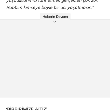
yaşadıklarımızı tarif etmek gerçekten çok zor.
Rabbim kimseye böyle bir acı yaşatmasın
.
”
Haberin Devamı
‘BİRBİRİMİZE AİTİZ’