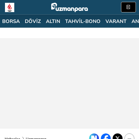
BORSA
DÖVİZ
ALTIN
TAHVİL-BONO
VARANT
AN
Haberler
Uzmanpara