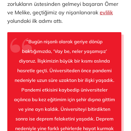
zorlukların üstesinden gelmeyi başaran Ömer
ve Melike, geçtiğimiz ay nişanlanarak
evlilik
yolundaki ilk adımı attı.
“Bugün nişanlı olarak geriye dönüp
baktığımızda, ‘Vay be, neler yaşamışız’
diyoruz. İlişkimizin büyük bir kısmı aslında
hasretle geçti. Üniversiteden önce pandemi
nedeniyle uzun süre uzaktan bir ilişki yaşadık.
Pandemi etkisini kaybedip üniversiteler
açılınca bu kez eğitimim için şehir dışına gittim
ve yine ayrı kaldık. Üniversiteyi bitirdikten
sonra ise deprem felaketini yaşadık. Deprem
nedeniyle yine farklı şehirlerde hayat kurmak