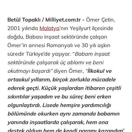
Betül Topaklı / Milliyet.com.tr -
Ömer Çetin,
2001 yılında
Malatya
’nın Yeşilyurt ilçesinde
doğdu. Babası inşaat sektöründe çalışan
Ömer’in annesi Romanyalı ve 30 yılı aşkın
süredir Türkiye’de yaşıyor. “
Babam inşaat
sektöründe çalışarak üç ablamı ve beni
okutmayı başardı”
diyen Ömer,
“
İlkokul ve
ortaokul yıllarım, birçok zorlukla mücadele
ederek geçti. Küçük yaşlardan itibaren çeşitli
sıkıntılar yaşadım ve bu süreç beni erken
olgunlaştırdı. Lisede hemşire yardımcılığı
bölümünde okurken aynı zamanda babamın
yanında inşaatlarda çalışarak, hem ona
destek oldum hem de kendi paramı kazandım
”