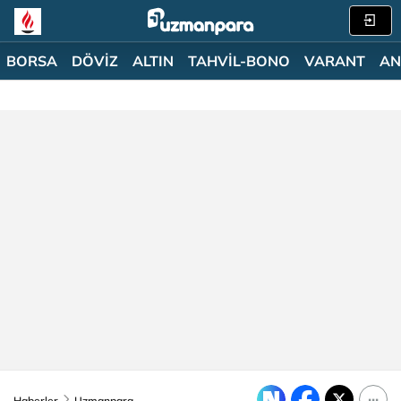
BORSA
DÖVİZ
ALTIN
TAHVİL-BONO
VARANT
AN
Haberler
Uzmanpara