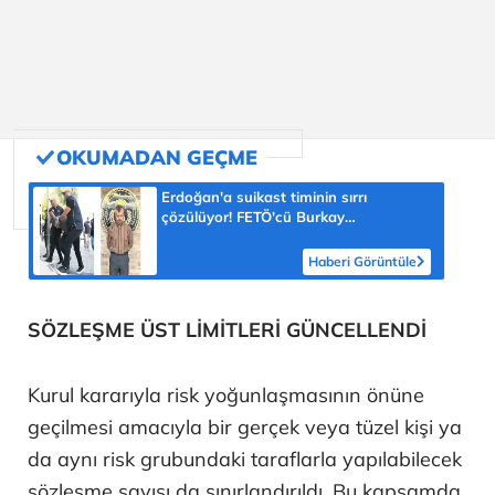
Erdoğan'a suikast timinin sırrı
çözülüyor! FETÖ'cü Burkay
Karatepe'nin itirafı ekipleri harekete
geçirdi
Haberi Görüntüle
SÖZLEŞME ÜST LİMİTLERİ GÜNCELLENDİ
Kurul kararıyla risk yoğunlaşmasının önüne
geçilmesi amacıyla bir gerçek veya tüzel kişi ya
da aynı risk grubundaki taraflarla yapılabilecek
sözleşme sayısı da sınırlandırıldı. Bu kapsamda