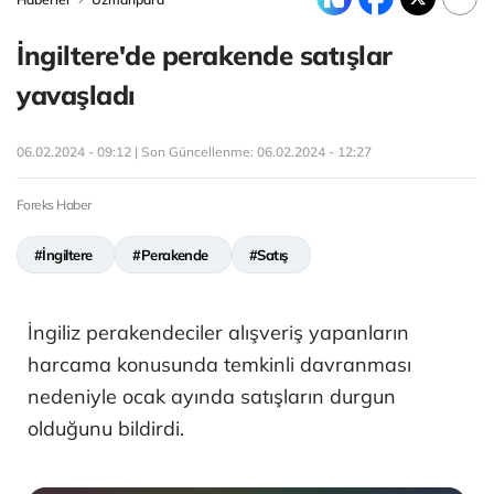
İngiltere'de perakende satışlar
yavaşladı
06.02.2024 - 09:12 | Son Güncellenme:
06.02.2024 - 12:27
Foreks Haber
#İngiltere
#Perakende
#Satış
İngiliz perakendeciler alışveriş yapanların
harcama konusunda temkinli davranması
nedeniyle ocak ayında satışların durgun
olduğunu bildirdi.