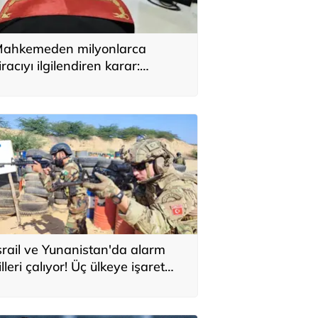
ahkemeden milyonlarca
iracıyı ilgilendiren karar:
YAP’taki tek hareket her şeyi
eğiştirdi
srail ve Yunanistan'da alarm
illeri çalıyor! Üç ülkeye işaret
ttiler: 'Türkiye'den yeni
avunma ekseni, ölümcül ittifak'