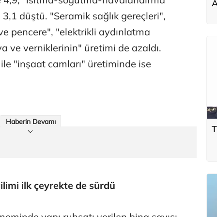
A
3,1 düştü. "Seramik sağlık gereçleri",
e pencere", "elektrikli aydınlatma
a ve verniklerinin" üretimi de azaldı.
ile "inşaat camları" üretiminde ise
Haberin Devamı
T
ilimi ilk çeyrekte de sürdü
eminde yapı ruhsatı verilen bina sayısı,