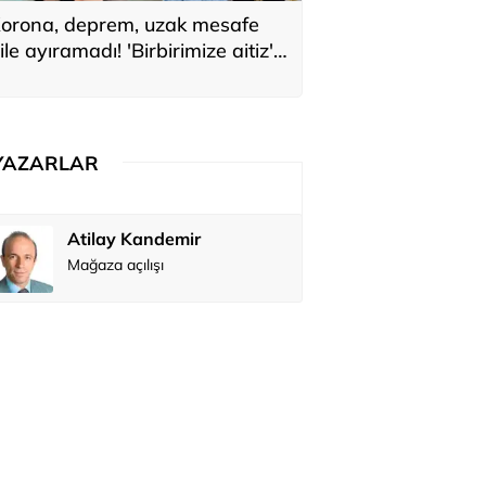
orona, deprem, uzak mesafe
ile ayıramadı! 'Birbirimize aitiz'
ediler: 'En büyük hayalimiz bu'
YAZARLAR
Atilay Kandemir
Özay Şendi
Mağaza açılışı
Abbas Güç
Zafer Şahi