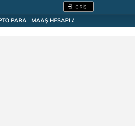
GİRİŞ
PTO PARA
MAAŞ HESAPLAMA
SÖZLÜK