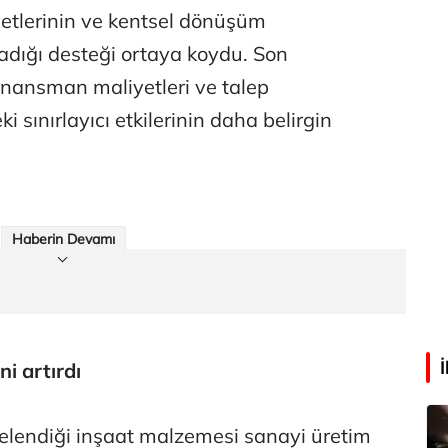
Faili meçhul cinayetler ülkesine veda
yetlerinin ve kentsel dönüşüm
ladığı desteği ortaya koydu. Son
inansman maliyetleri ve talep
Abdullah Karakuş
O dağlarda ne düşünmüştüm?
i sınırlayıcı etkilerinin daha belirgin
Mehmet Tez
O meşhur yeşilden eser yok şimdi...
Haberin Devamı
ni artırdı
ncelendiği inşaat malzemesi sanayi üretim