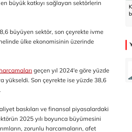
n büyük katkıyı sağlayan sektörlerin
K
b
d
8,6 büyüyen sektör, son çeyrekte ivme
nelinde ülke ekonomisinin üzerinde
emir
Özay Şendir
 harcamaları
geçen yıl 2024'e göre yüzde
Türkiye’nin görünmez başarısı…
aya yükseldi. Son çeyrekte ise yüzde 38,6
.
Abbas Güçlü
Tercih ve kayıt sıkıntılı geçiyor
aliyet baskıları ve finansal piyasalardaki
ktörün 2025 yılı boyunca büyümesini
Zafer Şahin
ırımların, zorunlu harcamaların, afet