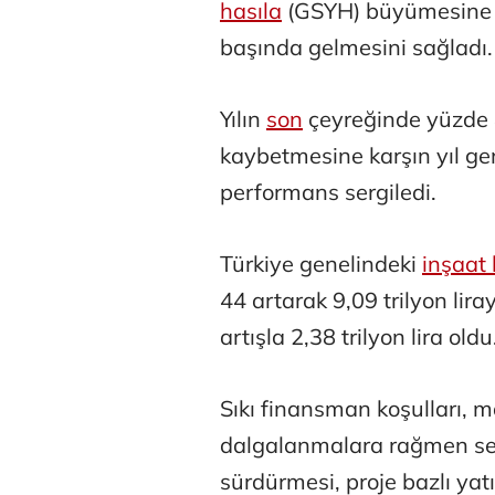
hasıla
(GSYH) büyümesine e
başında gelmesini sağladı.
Yılın
son
çeyreğinde yüzde 
kaybetmesine karşın yıl ge
performans sergiledi.
Atilay Kand
Türkiye genelindeki
inşaat
Mağaza açılışı
44 artarak 9,09 trilyon lir
artışla 2,38 trilyon lira oldu
Sıkı finansman koşulları, m
dalgalanmalara rağmen se
sürdürmesi, proje bazlı yat