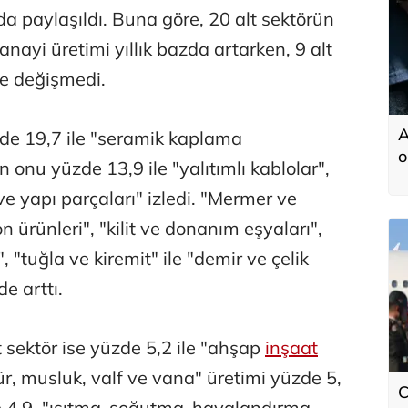
a paylaşıldı. Buna göre, 20 alt sektörün
ayi üretimi yıllık bazda artarken, 9 alt
ise değişmedi.
A
zde 19,7 ile "seramik kaplama
o
onu yüzde 13,9 ile "yalıtımlı kablolar",
ve yapı parçaları" izledi. "Mermer ve
n ürünleri", "kilit ve donanım eşyaları",
, "tuğla ve kiremit" ile "demir ve çelik
de arttı.
t sektör ise yüzde 5,2 ile "ahşap
inşaat
ür, musluk, valf ve vana" üretimi yüzde 5,
C
de 4,9, "ısıtma-soğutma-havalandırma