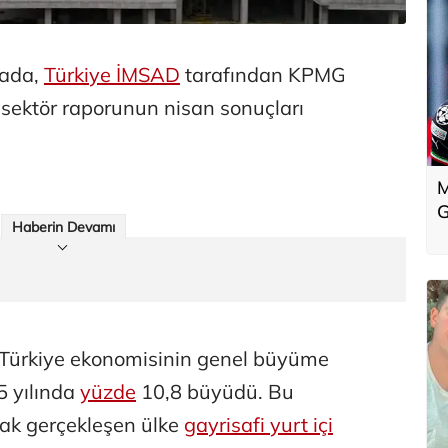
mada,
Türkiye İMSAD
tarafından KPMG
ık sektör raporunun nisan sonuçları
M
G
Haberin Devamı
 Türkiye ekonomisinin genel büyüme
5 yılında
yüzde
10,8 büyüdü. Bu
rak gerçekleşen ülke
gayrisafi yurt içi