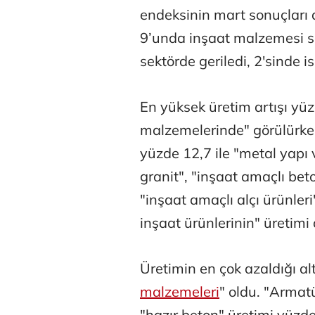
endeksinin mart sonuçları d
9’unda inşaat malzemesi san
sektörde geriledi, 2'sinde 
En yüksek üretim artışı yü
malzemelerinde" görülürken 
yüzde 12,7 ile "metal yapı 
granit", "inşaat amaçlı beto
"inşaat amaçlı alçı ürünleri"
inşaat ürünlerinin" üretimi 
Üretimin en çok azaldığı al
malzemeleri
" oldu. "Armat
"hazır beton" üretimi yüz