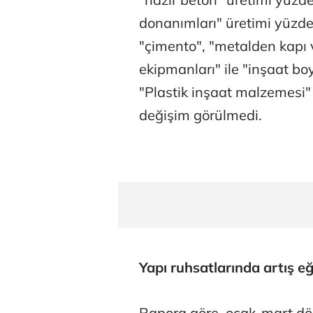
donanımları" üretimi yüzde 
"çimento", "metalden kapı v
ekipmanları" ile "inşaat boy
"Plastik inşaat malzemesi" 
değişim görülmedi.
Yapı ruhsatlarında artış eğ
Rapora göre, ocak-mart dön