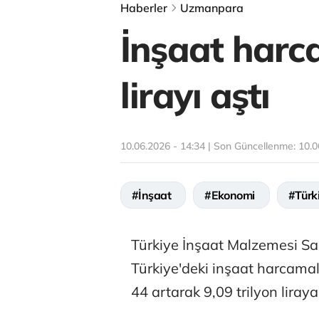
Haberler
Uzmanpara
İnşaat harca
lirayı aştı
10.06.2026 - 14:34 | Son Güncellenme:
10.0
#İnşaat
#Ekonomi
#Türk
Türkiye İnşaat Malzemesi San
Türkiye'deki inşaat harcamal
44 artarak 9,09 trilyon liraya 