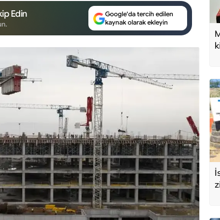
ip Edin
Google'da tercih edilen
kaynak olarak ekleyin
un.
M
k
U
d
İ
z
e
s